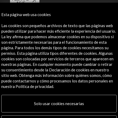
AC/E
Contacta
Esta página web usa cookies
info@accioncultural.es
Las cookies son pequeños archivos de texto que las páginas web
pueden utilizar para hacer más eficiente la experiencia del usuario.
+34 91 700 4000
La ley afirma que podemos almacenar cookies en su dispositivo si
son estrictamente necesarias para el funcionamiento de esta
José Abascal, 4 - 4º
página. Para todos los demás tipos de cookies necesitamos su
28003 Madrid, España
permiso. Esta página utiliza tipos diferentes de cookies. Algunas
Canales de contacto
cookies son colocadas por servicios de terceros que aparecen en
nuestras páginas. En cualquier momento puede cambiar o retirar
Explora
su consentimiento desde la Declaración de cookies en nuestro
sitio web. Obtenga más información sobre quiénes somos, cómo
puede contactarnos y cómo procesamos los datos personales en
Institucional
nuestra Política de privacidad.
Actividades
Programa PICE
Residencias
Solo usar cookies necesarias
Noticias
Multimedia