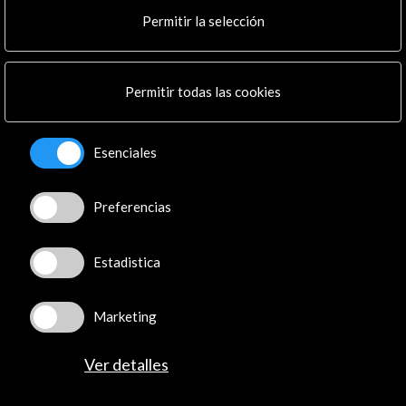
Cultura en Red
Permitir la selección
Mapa Web
Boletín digital
Logo y crédito a AC/E
Permitir todas las cookies
Conecta
Esenciales
X
(Twitter)
Instagram
Preferencias
LinkedIn
Facebook
Youtube
Estadistica
Spotify
Flickr
Marketing
TikTok
Ver detalles
© Acción Cultural Española (AC/E) /
Política de