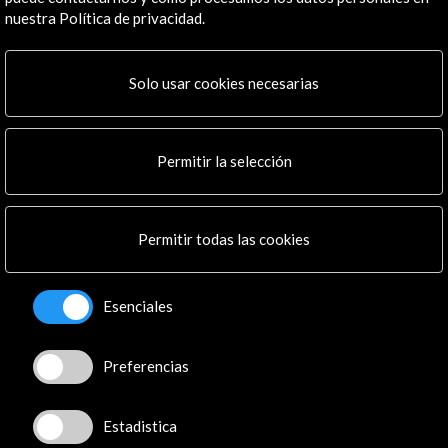
nuestra Política de privacidad.
ALERTAS
Solo usar cookies necesarias
AC/E
Contacta
Permitir la selección
info@accioncultural.es
+34 91 700 4000
Permitir todas las cookies
José Abascal, 4 - 4º
28003 Madrid, España
Esenciales
Canales de contacto
Explora
Preferencias
Institucional
Actividades
Estadistica
Programa PICE