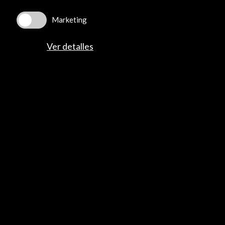
Residencias
Marketing
Noticias
Multimedia
Ver detalles
Cultura en Red
Mapa Web
Boletín digital
Logo y crédito a AC/E
Conecta
X
(Twitter)
Instagram
LinkedIn
Facebook
Youtube
Spotify
Flickr
TikTok