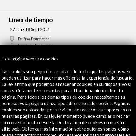
Línea de tiempo
27 Jun - 18 Sept 2016
Delfina Foundation
Londres, Reino Unido
Esta página web usa cookies
Las cookies son pequeños archivos de texto que las páginas web
pueden utilizar para hacer más eficiente la experiencia del usuario.
La ley afirma que podemos almacenar cookies en su dispositivo si
Recibe las últimas NOVEDADES
son estrictamente necesarias para el funcionamiento de esta
página. Para todos los demás tipos de cookies necesitamos su
Suscríbete a nuestro boletín digital
Ver último boletín
permiso. Esta página utiliza tipos diferentes de cookies. Algunas
cookies son colocadas por servicios de terceros que aparecen en
nuestras páginas. En cualquier momento puede cambiar o retirar
su consentimiento desde la Declaración de cookies en nuestro
sitio web. Obtenga más información sobre quiénes somos, cómo
puede contactarnos y cómo procesamos los datos personales en