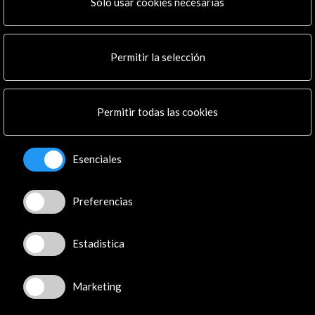
Programa PICE
Solo usar cookies necesarias
Residencias
Noticias
Multimedia
Permitir la selección
Cultura en Red
Mapa Web
Boletín digital
Permitir todas las cookies
Logo y crédito a AC/E
Conecta
Esenciales
X
(Twitter)
Preferencias
Instagram
LinkedIn
Facebook
Estadistica
Youtube
Spotify
Marketing
Flickr
TikTok