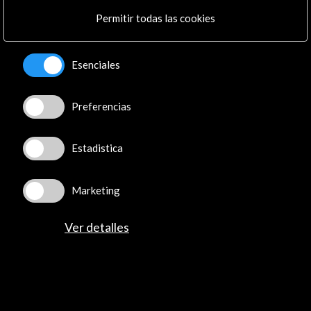
Artes escénicas
Encuentros
Permitir todas las cookies
Organizado por:
Esenciales
- Acción Cultural Española
Preferencias
Línea de tiempo
Estadistica
22 de febrero de 2022
Marketing
17h. Directo en YOUTUBE
Ver detalles
Recibe las últimas NOVEDADES