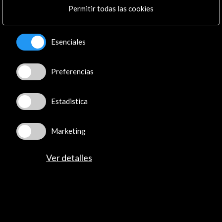
Permitir todas las cookies
Recibe las últimas NOVEDADES
Esenciales
Suscríbete a nuestro boletín digital
Ver último boletín
Preferencias
Estadistica
Marketing
Ver detalles
ALERTAS
AC/E
Contacta
info@accioncultural.es