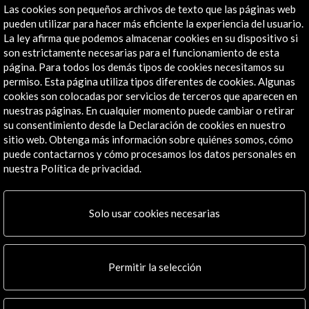
Las cookies son pequeños archivos de texto que las páginas web
pueden utilizar para hacer más eficiente la experiencia del usuario.
La ley afirma que podemos almacenar cookies en su dispositivo si
son estrictamente necesarias para el funcionamiento de esta
página. Para todos los demás tipos de cookies necesitamos su
permiso. Esta página utiliza tipos diferentes de cookies. Algunas
cookies son colocadas por servicios de terceros que aparecen en
nuestras páginas. En cualquier momento puede cambiar o retirar
su consentimiento desde la Declaración de cookies en nuestro
Foco Cultura España-Colombia 2018-2019
sitio web. Obtenga más información sobre quiénes somos, cómo
puede contactarnos y cómo procesamos los datos personales en
Ver actividad
nuestra Política de privacidad.
Línea de tiempo
Solo usar cookies necesarias
30 Ago - 31 Ago 2018
12 O
Teatro Metropolitano de Medellín
Permitir la selección
Medellín, Colombia