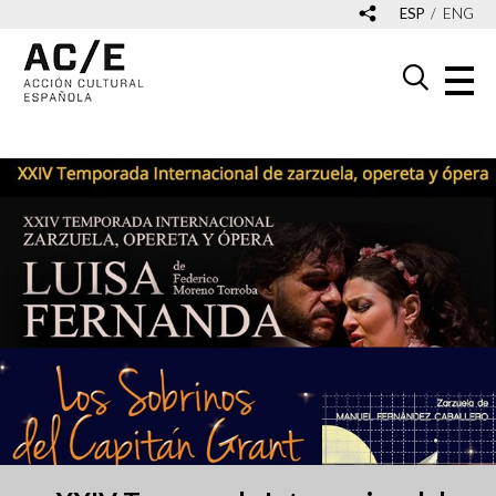
ESP
ENG