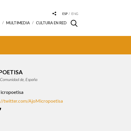
ESP
ENG
S
MULTIMEDIA
CULTURA EN RED
POETISA
 Comunidad de, España
icropoetisa
://twitter.com/AjoMicropoetisa