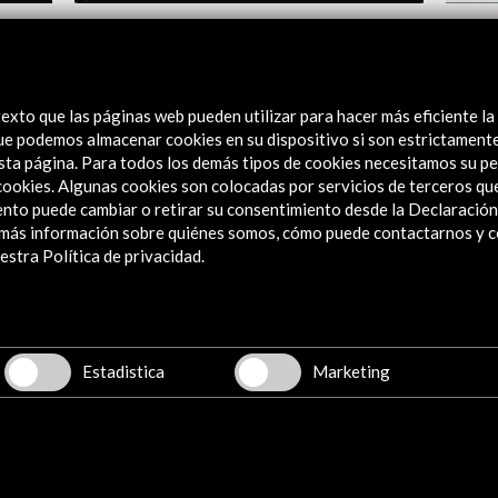
pañola
'Poetas' en el Festival de la Palabra de
Festiv
Puerto Rico 2016
V
Ver
exto que las páginas web pueden utilizar para hacer más eficiente la
 que podemos almacenar cookies en su dispositivo si son estrictament
sta página. Para todos los demás tipos de cookies necesitamos su pe
e cookies. Algunas cookies son colocadas por servicios de terceros q
nto puede cambiar o retirar su consentimiento desde la Declaración
a más información sobre quiénes somos, cómo puede contactarnos y 
stra Política de privacidad.
Explora
Institucional
Actividades
Estadistica
Marketing
Programa PICE
Residencias
Noticias
Multimedia
Cultura en Red