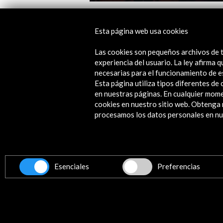
Festival de Literatura Expandida Es
2018
Esta página web usa cookies
Ver
Las cookies son pequeños archivos de t
experiencia del usuario. La ley afirma
necesarias para el funcionamiento de e
Esta página utiliza tipos diferentes d
en nuestras páginas. En cualquier mome
cookies en nuestro sitio web. Obteng
procesamos los datos personales en nue
Contacta
info@accioncultural.es
+34 91 700 4000
Esenciales
Preferencias
ALERTAS
AC/E
José Abascal, 4 - 4º
28003 Madrid, España
Canales de contacto