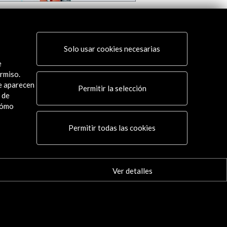
al de Poesía en Vivo Altavoz 2015
Festival Iberoameric
er
Ver
Solo usar cookies necesarias
e
rmiso.
ue aparecen
Permitir la selección
 de
cómo
Conecta
Permitir todas las cookies
X
(Twitter)
Instagram
Ver detalles
LinkedIn
Facebook
Youtube
Spotify
Flickr