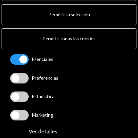
Suscríbete a nuestro boletín digital
Ver último boletín
Permitir la selección
Permitir todas las cookies
Esenciales
ALERTAS
AC/E
Preferencias
Contacta
info@accioncultural.es
Estadistica
+34 91 700 4000
José Abascal, 4 - 4º
Marketing
28003 Madrid, España
Ver detalles
Canales de contacto