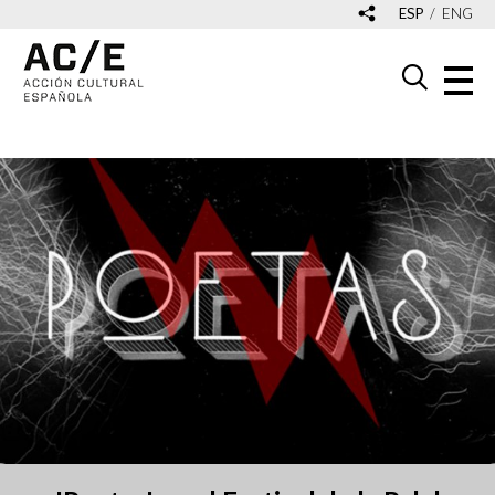
ESP
ENG