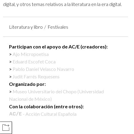
digital, y otros temas relativos a la literatura en la era digital.
Literatura y libro
Festivales
Participan con el apoyo de AC/E (creadores):
Ajo Micropoetisa
Eduard Escofet Coca
Pablo Daniel Velasco Navarro
Judit Farrés Requesens
Organizado por:
Museo Universitario del Chopo (Universidad
Nacional de México)
Con la colaboración (entre otros):
- Acción Cultural Española
COMPARTIR