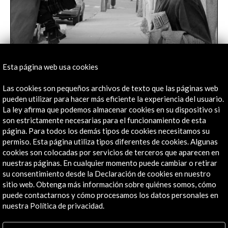
Esta página web usa cookies
Las luces y las sombras del fotógrafo Alberto
Garcí­a Alix | RTVE
Las cookies son pequeños archivos de texto que las páginas web
04 de octubre de 2018
pueden utilizar para hacer más eficiente la experiencia del usuario.
Con el documental “La línea de sombra” el programa
La ley afirma que podemos almacenar cookies en su dispositivo si
‘Imprescindibles’ estrena su nueva temporada el
son estrictamente necesarias para el funcionamiento de esta
domingo 7 de octubre a las 21:30h
página. Para todos los demás tipos de cookies necesitamos su
permiso. Esta página utiliza tipos diferentes de cookies. Algunas
Leer
cookies son colocadas por servicios de terceros que aparecen en
nuestras páginas. En cualquier momento puede cambiar o retirar
su consentimiento desde la Declaración de cookies en nuestro
sitio web. Obtenga más información sobre quiénes somos, cómo
puede contactarnos y cómo procesamos los datos personales en
nuestra Política de privacidad.