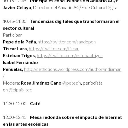
10.15-10.45
Principales conclusiones del Anuario AC/E
Javier Celaya
, Director del Anuario AC/E de Cultura Digital
10.45-11.30
Tendencias digitales que transformarán el
sector cultural
Participan
Pepe de la Peña
,
https://twitter.com/sandopen
Tíscar Lara,
https://twitter.com/tiscar
Esteban Trigos,
https://twitter.com/estebantrigos
Isabel Fernández
Peñuelas,
http://netfictions.wordpress.com/author/indiaman
/
Modera:
Rosa Jiménez Cano
@petezin
,
periodista
en
@elpais_tec
11.30-12.00
Café
12.00-12.45
Mesa redonda sobre el impacto de Internet
en las artes escénicas