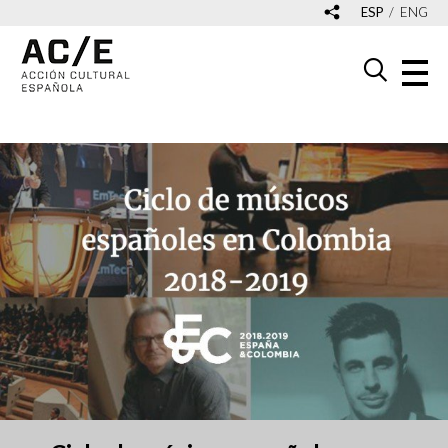
ESP
ENG