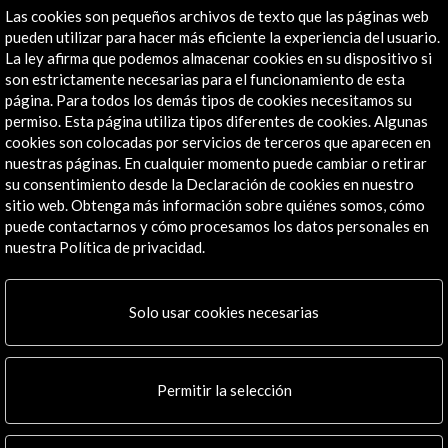
Creadores / artistas:
Las cookies son pequeños archivos de texto que las páginas web
Edu Ostos
pueden utilizar para hacer más eficiente la experiencia del usuario.
Sergey Teslya (violín)
La ley afirma que podemos almacenar cookies en su dispositivo si
son estrictamente necesarias para el funcionamiento de esta
Sergio Martínez (percusión)
página. Para todos los demás tipos de cookies necesitamos su
Organizado por:
permiso. Esta página utiliza tipos diferentes de cookies. Algunas
Fundación Arte sin Fronteras Colombia
cookies son colocadas por servicios de terceros que aparecen en
Con la colaboración de:
nuestras páginas. En cualquier momento puede cambiar o retirar
Arte con Sentido
su consentimiento desde la Declaración de cookies en nuestro
sitio web. Obtenga más información sobre quiénes somos, cómo
- Acción Cultural Española
puede contactarnos y cómo procesamos los datos personales en
nuestra Política de privacidad.
Ver todos
(
12
)
Solo usar cookies necesarias
Permitir la selección