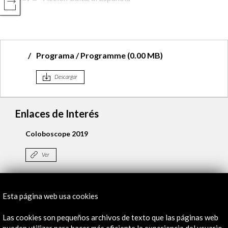
COMPARTIR
Programa / Programme (0.00 MB)
Descargar
Enlaces de Interés
Coloboscope 2019
Ver
Esta página web usa cookies
Línea de tiempo
25 Ene - 31 Ene 2019
Las cookies son pequeños archivos de texto que las páginas web
pueden utilizar para hacer más eficiente la experiencia del usuario.