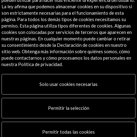
Barefoot Gallery and Café
La ley afirma que podemos almacenar cookies en su dispositivo si
Colombo, Sri Lanka
son estrictamente necesarias para el funcionamiento de esta
página. Para todos los demás tipos de cookies necesitamos su
permiso. Esta página utiliza tipos diferentes de cookies. Algunas
cookies son colocadas por servicios de terceros que aparecen en
nuestras páginas. En cualquier momento puede cambiar o retirar
su consentimiento desde la Declaración de cookies en nuestro
Recibe las últimas NOVEDADES
sitio web. Obtenga más información sobre quiénes somos, cómo
puede contactarnos y cómo procesamos los datos personales en
nuestra Política de privacidad.
Suscríbete a nuestro boletín digital
Ver último boletín
Solo usar cookies necesarias
Permitir la selección
ALERTAS
AC/E
Permitir todas las cookies