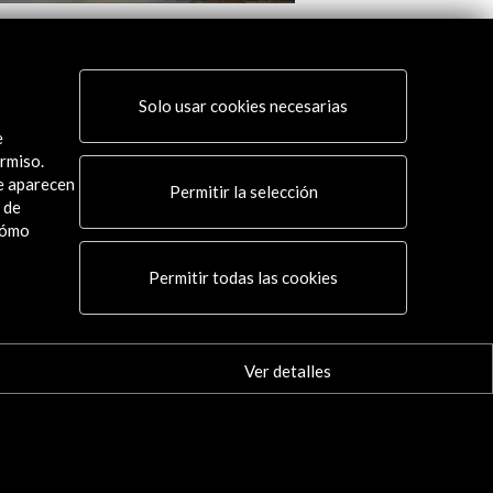
nstitución Económica
III edición Seminario
Tiempo de cambios 2
 actividad
Solo usar cookies necesarias
Ver actividad
e
rmiso.
ue aparecen
Permitir la selección
 de
cómo
Conecta
Permitir todas las cookies
X
(Twitter)
Instagram
Ver detalles
LinkedIn
Facebook
Youtube
Spotify
Flickr