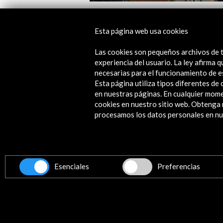
Tiempo de cambios. IV Edición (2011
Esta página web usa cookies
Ver actividad
Las cookies son pequeños archivos de t
experiencia del usuario. La ley afirma
necesarias para el funcionamiento de e
Esta página utiliza tipos diferentes d
en nuestras páginas. En cualquier mome
cookies en nuestro sitio web. Obteng
procesamos los datos personales en nue
Contacta
info@accioncultural.es
+34 91 700 4000
Esenciales
Preferencias
ALERTAS
AC/E
José Abascal, 4 - 4º
28003 Madrid, España
Canales de contacto