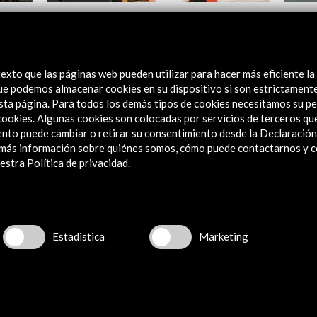
)
Tiempo de cambios 2012. Gira de la OJB
La Co
Ver actividad
Ver
exto que las páginas web pueden utilizar para hacer más eficiente la
 que podemos almacenar cookies en su dispositivo si son estrictament
sta página. Para todos los demás tipos de cookies necesitamos su pe
e cookies. Algunas cookies son colocadas por servicios de terceros q
nto puede cambiar o retirar su consentimiento desde la Declaración
a más información sobre quiénes somos, cómo puede contactarnos y 
stra Política de privacidad.
Explora
Institucional
Actividades
Estadistica
Marketing
Programa PICE
Residencias
Noticias
Multimedia
Cultura en Red