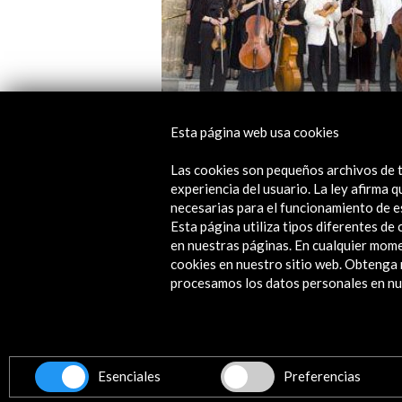
Esta página web usa cookies
Ciclo música de cámara. Tiempo de
cambios 2012
Las cookies son pequeños archivos de t
experiencia del usuario. La ley afirma
Ver actividad
necesarias para el funcionamiento de e
Esta página utiliza tipos diferentes d
en nuestras páginas. En cualquier mome
cookies en nuestro sitio web. Obteng
procesamos los datos personales en nue
Línea de tiempo
14 de enero de 2012
15
Teatro Victoria de Priego
Esenciales
Preferencias
Córdoba, España