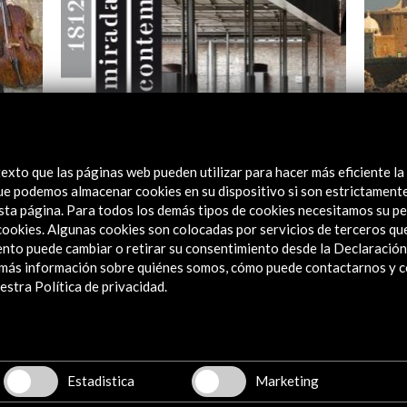
Festival de música actual del Norte de
La Co
África y Oriente Próximo
exto que las páginas web pueden utilizar para hacer más eficiente la
Ver
 que podemos almacenar cookies en su dispositivo si son estrictament
Ver actividad
sta página. Para todos los demás tipos de cookies necesitamos su pe
e cookies. Algunas cookies son colocadas por servicios de terceros q
nto puede cambiar o retirar su consentimiento desde la Declaración
a más información sobre quiénes somos, cómo puede contactarnos y 
stra Política de privacidad.
 de enero de 2012
15 de enero de 2012
Teatro Jardinito
Teatro Circo de Puente Genil
Estadistica
Marketing
Córdoba, España
Córdoba, España