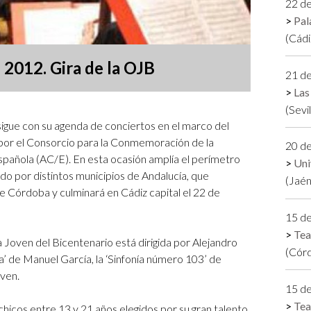
22 d
Logos y crédito a AC/E
Pal
(Cádi
Contacto
2012. Gira de la OJB
21 d
Las
(Sevi
igue con su agenda de conciertos en el marco del
 por el Consorcio para la Conmemoración de la
20 d
spañola (AC/E). En esta ocasión amplía el perímetro
Uni
rido por distintos municipios de Andalucía, que
(Jaén
e Córdoba y culminará en Cádiz capital el 22 de
15 d
Tea
 Joven del Bicentenario está dirigida por Alejandro
(Cór
ta’ de Manuel García, la ‘Sinfonía número 103’ de
oven.
15 d
Tea
icos entre 13 y 21 años elegidos por su gran talento