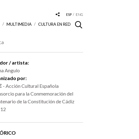
ESP
ENG
S
MULTIMEDIA
CULTURA EN RED
ca
or / artista:
na Angulo
nizado por:
- Acción Cultural Española
sorcio para la Conmemoración del
tenario de la Constitución de Cádiz
812
TÓRICO