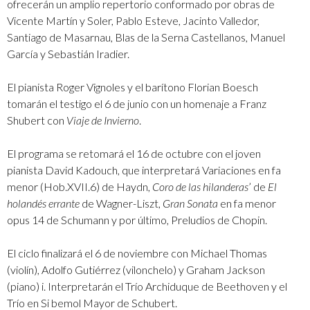
ofrecerán un amplio repertorio conformado por obras de
Vicente Martín y Soler, Pablo Esteve, Jacinto Valledor,
Santiago de Masarnau, Blas de la Serna Castellanos, Manuel
García y Sebastián Iradier.
El pianista Roger Vignoles y el barítono Florian Boesch
tomarán el testigo el 6 de junio con un homenaje a Franz
Shubert con
Viaje de Invierno
.
El programa se retomará el 16 de octubre con el joven
pianista David Kadouch, que interpretará Variaciones en fa
menor (Hob.XVII.6) de Haydn,
Coro de las hilanderas
’ de
El
holandés errante
de Wagner-Liszt,
Gran Sonata
en fa menor
opus 14 de Schumann y por último, Preludios de Chopin.
El ciclo finalizará el 6 de noviembre con Michael Thomas
(violín), Adolfo Gutiérrez (vilonchelo) y Graham Jackson
(piano) i. Interpretarán el Trío Archiduque de Beethoven y el
Trío en Si bemol Mayor de Schubert.