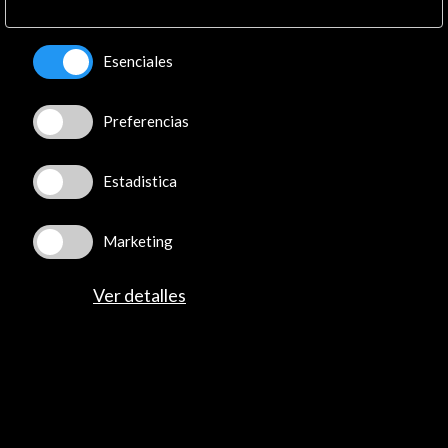
Esenciales
Preferencias
Festival de música actual del Norte de África y Oriente
Próximo
Estadistica
Ver actividad
Marketing
Ver detalles
Recibe las últimas NOVEDADES
Suscríbete a nuestro boletín digital
Ver último boletín