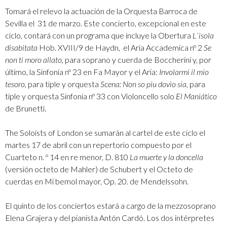
Tomará el relevo la actuación de la Orquesta Barroca de
Sevilla el 31 de marzo. Este concierto, excepcional en este
ciclo, contará con un programa que incluye la Obertura
L`isola
disabitata
Hob. XVIII/9 de Haydn, el Aria Accademica nº 2
Se
non ti moro allato
, para soprano y cuerda de Boccherini y, por
último, la Sinfonía nº 23 en Fa Mayor y el Aria:
Involarmi il mio
tesoro
, para tiple y orquesta
Scena: Non so piu dovìo sia
, para
tiple y orquesta Sinfonía nº 33 con Violoncello solo
El Maniático
de Brunetti.
The Soloists of London se sumarán al cartel de este ciclo el
martes 17 de abril con un repertorio compuesto por el
Cuarteto n. º 14 en re menor, D. 810
La muerte y la doncella
(versión octeto de Mahler) de Schubert y el Octeto de
cuerdas en Mi bemol mayor, Op. 20. de Mendelssohn.
El quinto de los conciertos estará a cargo de la mezzosoprano
Elena Grajera y del pianista Antón Cardó. Los dos intérpretes