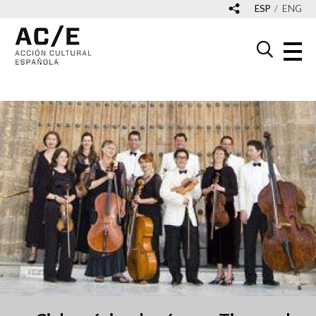
ESP
ENG