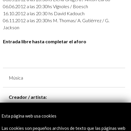
06.06.2012 a las 20:30hs Vignoles / Boesch
16.10.2012 a las 20:30 hs David Kadouch
06.11.2012 a las 20:30hs M. Thomas/ A. Gutiérrez / G.
Jackson
Entrada libre hasta completar el aforo
Música
Creador / artista:
Elena Angulo
Organizado por:
Esta página web usa cookies
- Acción Cultural Española
Consorcio para la Conmemoración del Bicentenario
Las cookies son pequeños archivos de texto que las páginas web