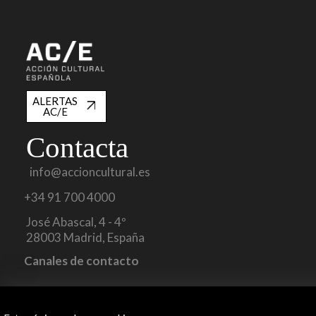
ALERTAS
AC/E
Contacta
info@accioncultural.es
+34 91 700 4000
José Abascal, 4 - 4º
28003 Madrid, España
Canales de contacto
Explora