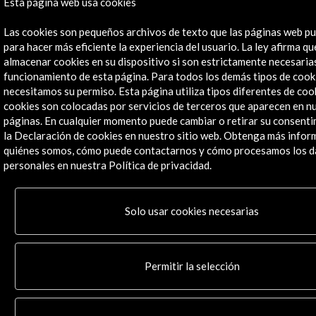
Esta página web usa cookies
Institucional
Actividades
Las cookies son pequeños archivos de texto que las páginas web pu
Programa PICE
para hacer más eficiente la experiencia del usuario. La ley afirma 
Residencias
almacenar cookies en su dispositivo si son estrictamente necesarias
Noticias
funcionamiento de esta página. Para todos los demás tipos de cook
necesitamos su permiso. Esta página utiliza tipos diferentes de coo
Multimedia
cookies son colocadas por servicios de terceros que aparecen en n
Cultura en Red
páginas. En cualquier momento puede cambiar o retirar su consent
Mapa Web
la Declaración de cookies en nuestro sitio web. Obtenga más infor
Boletín digital
quiénes somos, cómo puede contactarnos y cómo procesamos los d
Logo y crédito a AC/E
personales en nuestra Política de privacidad.
Conecta
Solo usar cookies necesarias
X
(Twitter)
Instagram
Permitir la selección
LinkedIn
Facebook
Youtube