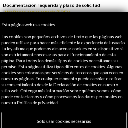
Documentación requerida y plazo de solicitud
*
Ver Bases convocatoria (PDF) >
*
Ver ficha de solicitud (PDF)>
Esta página web usa cookies
Las cookies son pequeños archivos de texto que las páginas web
Para información y el e
nvío del formulario de solicitud
pueden utilizar para hacer más eficiente la experiencia del usuario.
pueden dirigirse a:
residency@wiels.org
La ley afirma que podemos almacenar cookies en su dispositivo si
son estrictamente necesarias para el funcionamiento de esta
página. Para todos los demás tipos de cookies necesitamos su
permiso. Esta página utiliza tipos diferentes de cookies. Algunas
Artes visuales / Arquitectura / Diseño
Residencias
cookies son colocadas por servicios de terceros que aparecen en
nuestras páginas. En cualquier momento puede cambiar o retirar
su consentimiento desde la Declaración de cookies en nuestro
Organizado por:
sitio web. Obtenga más información sobre quiénes somos, cómo
Wiels Contemporary Art Centre
puede contactarnos y cómo procesamos los datos personales en
Con la colaboración de:
nuestra Política de privacidad.
Embajada de España en Bélgica
- Acción Cultural Española
Solo usar cookies necesarias