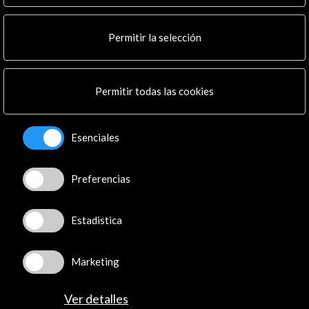
Permitir la selección
Ficha de solicitud (Formulario PDF) (0.16
MB)
Permitir todas las cookies
Descargar
Esenciales
Enlaces de Interés
Wiels Contemporary Art Center
Preferencias
Ver
Estadistica
Línea de tiempo
Marketing
29 Mar - 02 May 2022
11 J
Ver detalles
Convocatoria