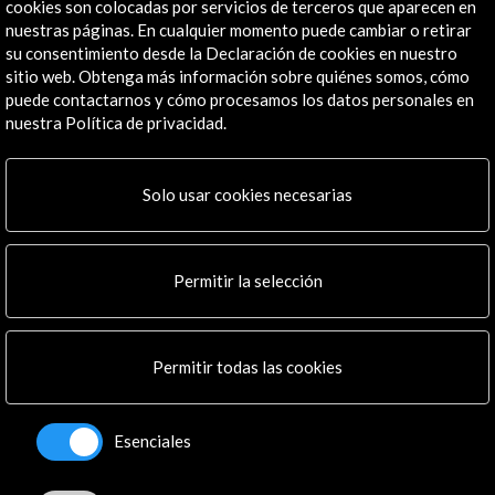
cookies son colocadas por servicios de terceros que aparecen en
nuestras páginas. En cualquier momento puede cambiar o retirar
su consentimiento desde la Declaración de cookies en nuestro
sitio web. Obtenga más información sobre quiénes somos, cómo
puede contactarnos y cómo procesamos los datos personales en
Enlaces de Interés
nuestra Política de privacidad.
Residencias / Residencies Wiels
Solo usar cookies necesarias
Ver
Condiciones y ficha de solicitud (PDF)
Permitir la selección
Ver
Permitir todas las cookies
Línea de tiempo
Esenciales
11 Feb - 31 Mar 2020
06 J