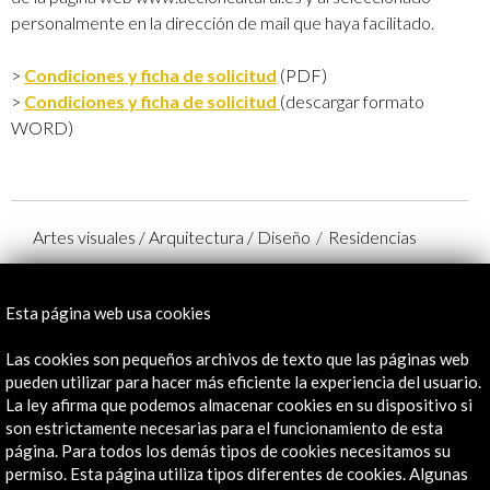
personalmente en la dirección de mail que haya facilitado.
>
Condiciones y ficha de solicitud
(PDF)
>
Condiciones y ficha de solicitud
(descargar formato
WORD)
Artes visuales / Arquitectura / Diseño
Residencias
Participan con el apoyo de AC/E (creadores):
Esta página web usa cookies
Gadea Burgaz
Las cookies son pequeños archivos de texto que las páginas web
Organizado por:
pueden utilizar para hacer más eficiente la experiencia del usuario.
- Acción Cultural Española
La ley afirma que podemos almacenar cookies en su dispositivo si
Wiels Contemporary Art Centre
son estrictamente necesarias para el funcionamiento de esta
Con la colaboración (entre otros):
página. Para todos los demás tipos de cookies necesitamos su
Embajada de España en los Países Bajos
permiso. Esta página utiliza tipos diferentes de cookies. Algunas