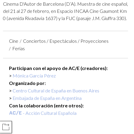
Cinema D'Autor de Barcelona (D’A). Muestra de cine español,
del 21 al 27 de febrero, en Espacio INCAA Cine Gaumont Km
0 (avenida Rivadavia 1637) y la FUC (pasaje J.M. Giuffra 330).
Cine
Conciertos / Espectáculos / Proyecciones
Ferias
Participan con el apoyo de AC/E (creadores):
Mónica García Pérez
Organizado por:
Centro Cultural de España en Buenos Aires
Embajada de España en Argentina
Con la colaboración (entre otros):
- Acción Cultural Española
COMPARTIR