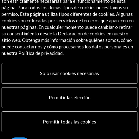
son estrictamente necesarias para el funcionamiento de esta
página. Para todos los demás tipos de cookies necesitamos su
permiso. Esta página utiliza tipos diferentes de cookies. Algunas
cookies son colocadas por servicios de terceros que aparecen en
nuestras páginas. En cualquier momento puede cambiar o retirar
Recibe las últimas NOVEDADES
su consentimiento desde la Declaración de cookies en nuestro
sitio web. Obtenga más información sobre quiénes somos, cómo
Suscríbete a nuestro boletín digital
Ver último boletín
puede contactarnos y cómo procesamos los datos personales en
nuestra Política de privacidad.
Solo usar cookies necesarias
Permitir la selección
ALERTAS
AC/E
Permitir todas las cookies
Contacta
info@accioncultural.es