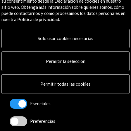
su consentimiento desde la Declaración de cookies en nuestro
26 de septiembre de 2019
sitio web. Obtenga más información sobre quiénes somos, cómo
puede contactarnos y cómo procesamos los datos personales en
En esta era de redes sociales, algoritmos y compras
nuestra Política de privacidad.
digitales, las librerías han tenido que reinventarse
como espacios de reunión con servicios tan distintos
como cafetería, bar, talleres y hasta alojamiento.
Leer
Solo usar cookies necesarias
Permitir la selección
Permitir todas las cookies
Esenciales
Preferencias