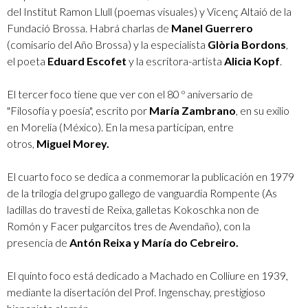
del Institut Ramon Llull (poemas visuales) y Vicenç Altaió de la
Fundació Brossa. Habrá charlas de
Manel Guerrero
(comisario del Año Brossa) y la especialista
Glòria Bordons
,
el poeta
Eduard Escofet
y la escritora-artista
Alicia Kopf
.
El tercer foco tiene que ver con el 80 º aniversario de
"Filosofía y poesía", escrito por
María Zambrano
, en su exilio
en Morelia (México). En la mesa participan, entre
otros,
Miguel Morey.
El cuarto foco se dedica a conmemorar la publicación en 1979
de la trilogía del grupo gallego de vanguardia Rompente (As
ladillas do travesti de Reixa, galletas Kokoschka non de
Romón y Facer pulgarcitos tres de Avendaño), con la
presencia de
Antón Reixa y María do Cebreiro.
El quinto foco está dedicado a Machado en Colliure en 1939,
mediante la disertación del Prof. Ingenschay, prestigioso