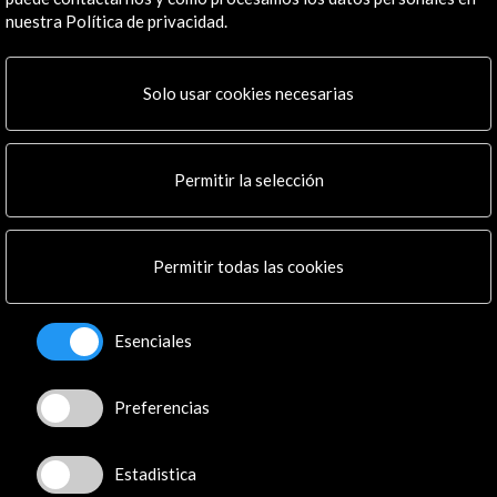
nuestra Política de privacidad.
Solo usar cookies necesarias
ALERTAS
AC/E
Contacta
Permitir la selección
info@accioncultural.es
+34 91 700 4000
Permitir todas las cookies
José Abascal, 4 - 4º
28003 Madrid, España
Esenciales
Canales de contacto
Explora
Preferencias
Institucional
Actividades
Estadistica