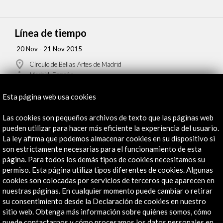
Línea de tiempo
20 Nov - 21 Nov 2015
Círculo de Bellas Artes de Madrid
Madrid, España
Esta página web usa cookies
Las cookies son pequeños archivos de texto que las páginas web
pueden utilizar para hacer más eficiente la experiencia del usuario.
La ley afirma que podemos almacenar cookies en su dispositivo si
Recibe las últimas NOVEDADES
son estrictamente necesarias para el funcionamiento de esta
página. Para todos los demás tipos de cookies necesitamos su
Suscríbete a nuestro boletín digital
Ver último boletín
permiso. Esta página utiliza tipos diferentes de cookies. Algunas
cookies son colocadas por servicios de terceros que aparecen en
nuestras páginas. En cualquier momento puede cambiar o retirar
su consentimiento desde la Declaración de cookies en nuestro
sitio web. Obtenga más información sobre quiénes somos, cómo
puede contactarnos y cómo procesamos los datos personales en