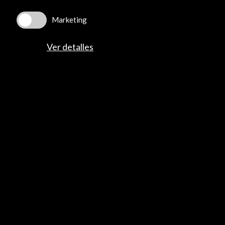
Programa PICE
Residencias
Marketing
Noticias
Multimedia
Ver detalles
Cultura en Red
Mapa Web
Boletín digital
Logo y crédito a AC/E
Conecta
X
(Twitter)
Instagram
LinkedIn
Facebook
Youtube
Spotify
Flickr
TikTok