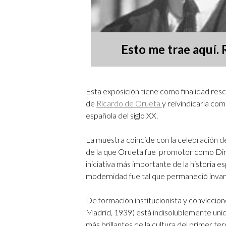
Esto me trae aquí.
Esta exposición tiene como finalidad resca
de
Ricardo de Orueta
y reivindicarla com
española del siglo XX.
La muestra coincide con la
celebración de
de la que Orueta fue promotor como Direc
iniciativa más importante de la historia e
modernidad fue tal que permaneció invari
De formación institucionista y conviccion
Madrid, 1939) está indisolublemente unid
más brillantes de la cultura del primer te