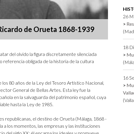
Logos y crédito a AC/E
HIS
26 Ma
Contacto
Res
 Ricardo de Orueta 1868-1939
(Madr
18 D
tar del olvido la figura discretamente silenciada
Mus
o referencia obligada de la historia de la cultura
(Mála
16 S
 los 80 años de la Ley del Tesoro Artístico Nacional,
Mus
tor General de Bellas Artes. Esta ley fue la
Valla
spañola en la salvaguarda del patrimonio español, cuya
(Vall
able hasta la Ley de 1985.
es republicanas, el destino de Orueta (Málaga, 1868 -
a a los momentos, las empresas y las instituciones
rcio del siglo XX: él encarna los ideales y promueve