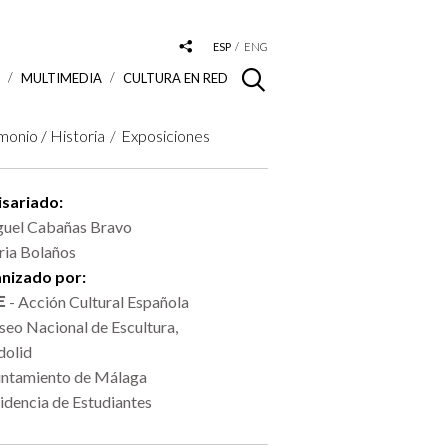
ESP
ENG
S
MULTIMEDIA
CULTURA EN RED
monio / Historia
Exposiciones
sariado:
uel Cabañas Bravo
ia Bolaños
nizado por:
- Acción Cultural Española
eo Nacional de Escultura,
dolid
ntamiento de Málaga
idencia de Estudiantes