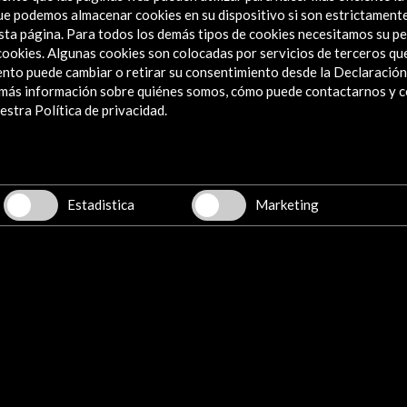
posición
 que podemos almacenar cookies en su dispositivo si son estrictament
sta página. Para todos los demás tipos de cookies necesitamos su pe
ado análisis de la trayectoria vital, investigadora y profesional de Ricardo de Orueta,
e cookies. Algunas cookies son colocadas por servicios de terceros q
so al servicio de la causa de una cultura para todos y defendió el patrimonio
nto puede cambiar o retirar su consentimiento desde la Declaración
a más información sobre quiénes somos, cómo puede contactarnos y 
stra Política de privacidad.
Estadistica
Marketing
Programa Orueta y su
circunstancia. Museo
Nacional de Escultura (0.16
MB)
Descargar