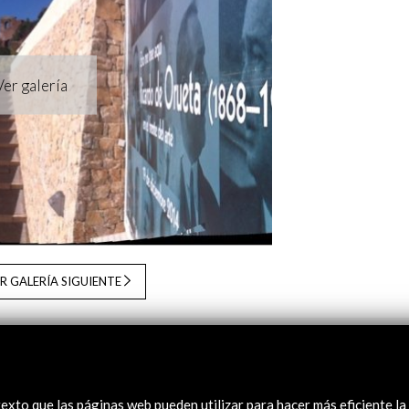
R GALERÍA SIGUIENTE
 de Orueta 1868 – 1939 (eBook)
exto que las páginas web pueden utilizar para hacer más eficiente la