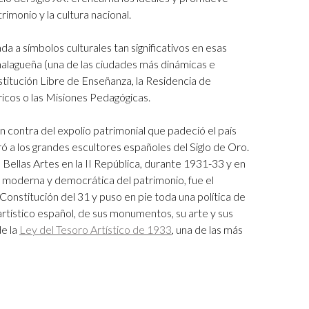
trimonio y la cultura nacional.
da a símbolos culturales tan significativos en esas
alagueña (una de las ciudades más dinámicas e
stitución Libre de Enseñanza, la Residencia de
ricos o las Misiones Pedagógicas.
contra del expolio patrimonial que padeció el país
ró a los grandes escultores españoles del Siglo de Oro.
ellas Artes en la II República, durante 1931-33 y en
n moderna y democrática del patrimonio, fue el
 Constitución del 31 y puso en pie toda una política de
 artístico español, de sus monumentos, su arte y sus
de la
Ley del Tesoro Artístico de 1933
, una de las más