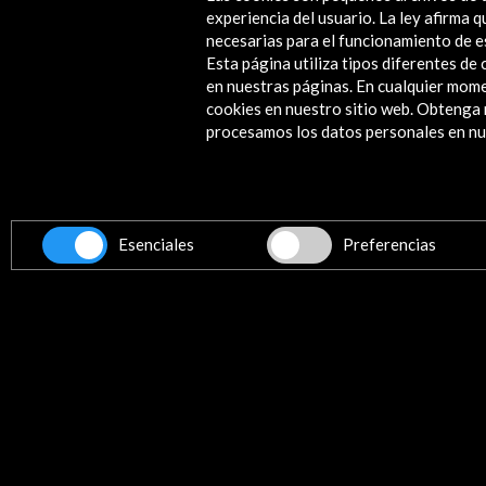
Tipo de publicación:
Catálogo de ex
experiencia del usuario. La ley afirma
necesarias para el funcionamiento de e
Los trabajos de este volumen ofrecen un detall
Esta página utiliza tipos diferentes d
un ilustrado moderno que generosamente se pu
en nuestras páginas. En cualquier mome
cookies en nuestro sitio web. Obteng
cultural de España.
procesamos los datos personales en nue
Disponible en español
Leer
Esenciales
Preferencias
Folleto de la exposición en el
Museo Nacional de Escultura
de Valladolid (PDF) (0.51 MB)
Descargar