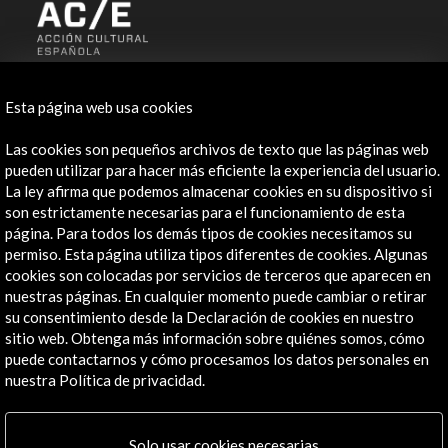
ALERTAS
AC/E
Esta página web usa cookies
Contacta
Las cookies son pequeños archivos de texto que las páginas web
pueden utilizar para hacer más eficiente la experiencia del usuario.
info@accioncultural.es
La ley afirma que podemos almacenar cookies en su dispositivo si
son estrictamente necesarias para el funcionamiento de esta
+34 91 700 4000
página. Para todos los demás tipos de cookies necesitamos su
permiso. Esta página utiliza tipos diferentes de cookies. Algunas
José Abascal, 4 - 4º
cookies son colocadas por servicios de terceros que aparecen en
28003 Madrid, España
nuestras páginas. En cualquier momento puede cambiar o retirar
Canales de contacto
su consentimiento desde la Declaración de cookies en nuestro
sitio web. Obtenga más información sobre quiénes somos, cómo
Explora
puede contactarnos y cómo procesamos los datos personales en
nuestra Política de privacidad.
Institucional
Actividades
Solo usar cookies necesarias