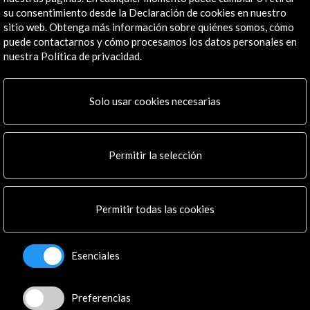
su consentimiento desde la Declaración de cookies en nuestro
Línea de tiempo
sitio web. Obtenga más información sobre quiénes somos, cómo
puede contactarnos y cómo procesamos los datos personales en
22 Jun - 02 Sept 2022
01 E
nuestra Política de privacidad.
Convocatoria abierta
Solo usar cookies necesarias
Permitir la selección
Recibe las últimas NOVEDADES
Permitir todas las cookies
Suscríbete a nuestro boletín digital
Ver último boletín
Esenciales
Preferencias