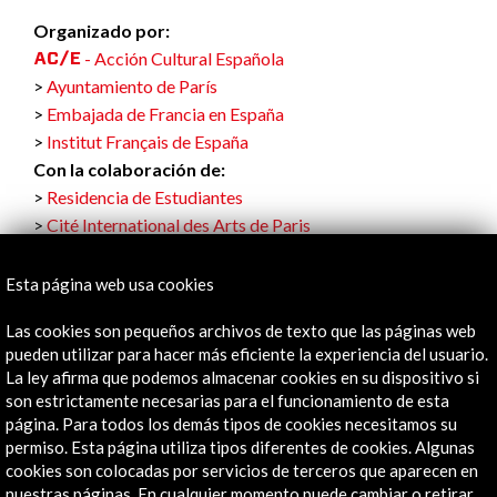
Organizado por:
- Acción Cultural Española
Ayuntamiento de París
Embajada de Francia en España
Institut Français de España
Con la colaboración de:
Residencia de Estudiantes
Cité International des Arts de Paris
Esta página web usa cookies
Las cookies son pequeños archivos de texto que las páginas web
Enlaces de Interés
pueden utilizar para hacer más eficiente la experiencia del usuario.
La ley afirma que podemos almacenar cookies en su dispositivo si
Staying at the Cité
son estrictamente necesarias para el funcionamiento de esta
página. Para todos los demás tipos de cookies necesitamos su
Ver
permiso. Esta página utiliza tipos diferentes de cookies. Algunas
cookies son colocadas por servicios de terceros que aparecen en
nuestras páginas. En cualquier momento puede cambiar o retirar