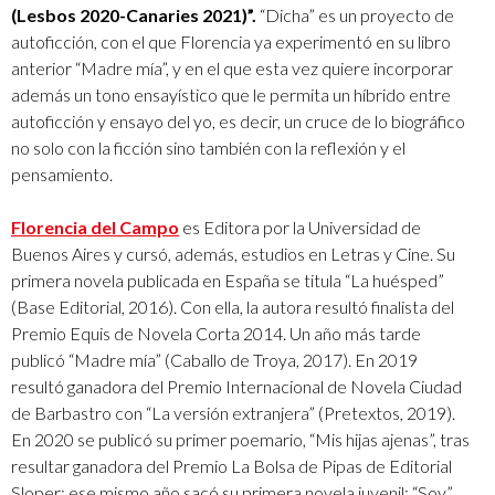
(Lesbos 2020-Canaries 2021)”.
“Dicha” es un proyecto de
autoficción, con el que Florencia ya experimentó en su libro
anterior “Madre mía”, y en el que esta vez quiere incorporar
además un tono ensayístico que le permita un híbrido entre
autoficción y ensayo del yo, es decir, un cruce de lo biográfico
no solo con la ficción sino también con la reflexión y el
pensamiento.
Florencia del Campo
es Editora por la Universidad de
Buenos Aires y cursó, además, estudios en Letras y Cine. Su
primera novela publicada en España se titula “La huésped”
(Base Editorial, 2016). Con ella, la autora resultó finalista del
Premio Equis de Novela Corta 2014. Un año más tarde
publicó “Madre mía” (Caballo de Troya, 2017). En 2019
resultó ganadora del Premio Internacional de Novela Ciudad
de Barbastro con “La versión extranjera” (Pretextos, 2019).
En 2020 se publicó su primer poemario, “Mis hijas ajenas”, tras
resultar ganadora del Premio La Bolsa de Pipas de Editorial
Sloper; ese mismo año sacó su primera novela juvenil: “Soy”