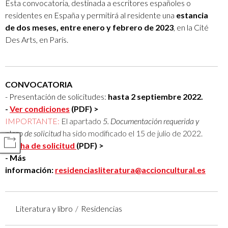
Esta convocatoria, destinada a escritores españoles o
residentes en España y permitirá al residente una
estancia
de dos meses, entre enero y febrero de 2023
, en la Cité
Des Arts, en París.
CONVOCATORIA
- Presentación de solicitudes:
hasta 2 septiembre 2022.
-
Ver condiciones
(PDF) >
IMPORTANTE:
El apartado
5. Documentación requerida y
plazo de solicitud
ha sido modificado el 15 de julio de 2022.
COMPARTIR
-
Ficha de solicitud
(PDF) >
- Más
información:
residenciasliteratura@accioncultural.es
Literatura y libro
Residencias