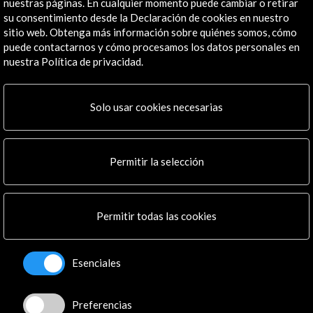
Cortes y Memoria Democrática
nuestras páginas. En cualquier momento puede cambiar o retirar
su consentimiento desde la Declaración de cookies en nuestro
Con la colaboración (entre otros):
sitio web. Obtenga más información sobre quiénes somos, cómo
Biblioteca Nacional de España
puede contactarnos y cómo procesamos los datos personales en
nuestra Política de privacidad.
Ver todos
(
10
)
Solo usar cookies necesarias
Actividades Relacionadas
Permitir la selección
Permitir todas las cookies
Esenciales
Preferencias