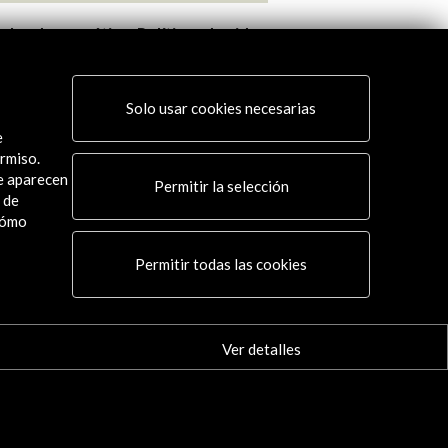
galuz democrático. Políticas de vida
Café Azaña
te en el Estado español (1868 -
Ver actividad
Solo usar cookies necesarias
 actividad
e
rmiso.
ue aparecen
Permitir la selección
 de
cómo
Conecta
Permitir todas las cookies
X
(Twitter)
Instagram
Ver detalles
LinkedIn
Facebook
Youtube
Spotify