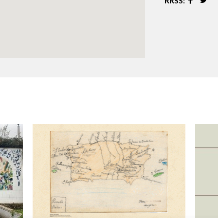
RRSS:
Logos y crédito a AC/E
Contacto