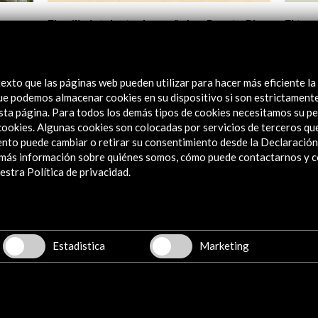
El exilio intelectual español en Puerto Rico
El tra
y muer
1976)
Ver actividad
Ver
exto que las páginas web pueden utilizar para hacer más eficiente la
 que podemos almacenar cookies en su dispositivo si son estrictament
sta página. Para todos los demás tipos de cookies necesitamos su pe
e cookies. Algunas cookies son colocadas por servicios de terceros q
nto puede cambiar o retirar su consentimiento desde la Declaración
a más información sobre quiénes somos, cómo puede contactarnos y 
stra Política de privacidad.
Explora
Institucional
Actividades
Estadistica
Marketing
Programa PICE
Residencias
Noticias
Multimedia