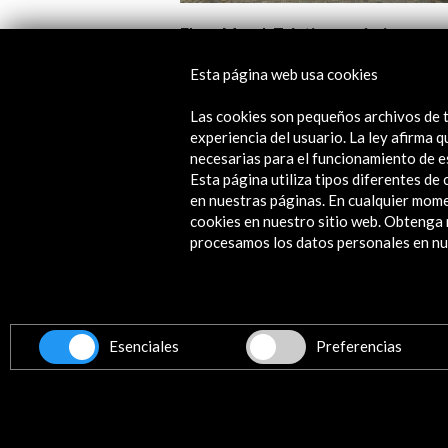
Flora Mural. Tríptico cerámico
Esta página web usa cookies
Ver actividad
Las cookies son pequeños archivos de t
experiencia del usuario. La ley afirma
necesarias para el funcionamiento de e
Esta página utiliza tipos diferentes d
en nuestras páginas. En cualquier mome
cookies en nuestro sitio web. Obteng
procesamos los datos personales en nue
Contacta
info@accioncultural.es
Esenciales
Preferencias
+34 91 700 4000
ALERTAS
AC/E
José Abascal, 4 - 4º
28003 Madrid, España
Canales de contacto