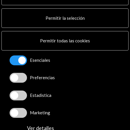
Residencias
Noticias
Multimedia
Permitir la selección
Cultura en Red
Mapa Web
Boletín digital
Permitir todas las cookies
Logo y crédito a AC/E
Conecta
Esenciales
X
(Twitter)
Preferencias
Instagram
LinkedIn
Facebook
Estadistica
Youtube
Spotify
Marketing
Flickr
TikTok
Ver detalles