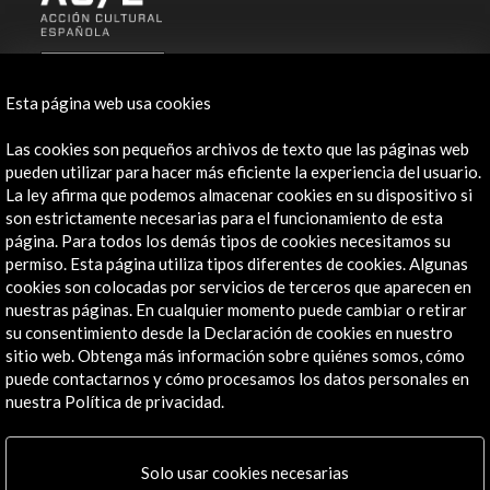
ALERTAS
AC/E
Esta página web usa cookies
Contacta
Las cookies son pequeños archivos de texto que las páginas web
pueden utilizar para hacer más eficiente la experiencia del usuario.
info@accioncultural.es
La ley afirma que podemos almacenar cookies en su dispositivo si
+34 91 700 4000
son estrictamente necesarias para el funcionamiento de esta
página. Para todos los demás tipos de cookies necesitamos su
José Abascal, 4 - 4º
permiso. Esta página utiliza tipos diferentes de cookies. Algunas
28003 Madrid, España
cookies son colocadas por servicios de terceros que aparecen en
nuestras páginas. En cualquier momento puede cambiar o retirar
Canales de contacto
su consentimiento desde la Declaración de cookies en nuestro
sitio web. Obtenga más información sobre quiénes somos, cómo
Explora
puede contactarnos y cómo procesamos los datos personales en
nuestra Política de privacidad.
Institucional
Actividades
Programa PICE
Solo usar cookies necesarias