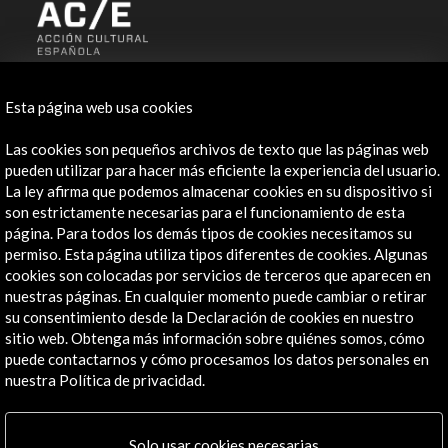
ALERTAS
AC/E
Esta página web usa cookies
Contacta
Las cookies son pequeños archivos de texto que las páginas web
pueden utilizar para hacer más eficiente la experiencia del usuario.
info@accioncultural.es
La ley afirma que podemos almacenar cookies en su dispositivo si
son estrictamente necesarias para el funcionamiento de esta
+34 91 700 4000
página. Para todos los demás tipos de cookies necesitamos su
permiso. Esta página utiliza tipos diferentes de cookies. Algunas
José Abascal, 4 - 4º
cookies son colocadas por servicios de terceros que aparecen en
28003 Madrid, España
nuestras páginas. En cualquier momento puede cambiar o retirar
Canales de contacto
su consentimiento desde la Declaración de cookies en nuestro
sitio web. Obtenga más información sobre quiénes somos, cómo
Explora
puede contactarnos y cómo procesamos los datos personales en
nuestra Política de privacidad.
Institucional
Actividades
Solo usar cookies necesarias