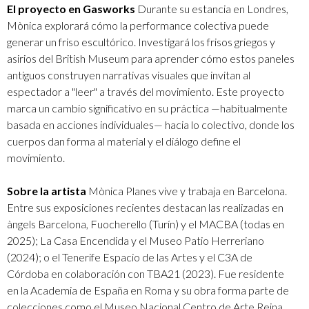
El proyecto en Gasworks
Durante su estancia en Londres,
Mònica explorará cómo la performance colectiva puede
generar un friso escultórico. Investigará los frisos griegos y
asirios del British Museum para aprender cómo estos paneles
antiguos construyen narrativas visuales que invitan al
espectador a "leer" a través del movimiento. Este proyecto
marca un cambio significativo en su práctica —habitualmente
basada en acciones individuales— hacia lo colectivo, donde los
cuerpos dan forma al material y el diálogo define el
movimiento.
Sobre la artista
Mònica Planes vive y trabaja en Barcelona.
Entre sus exposiciones recientes destacan las realizadas en
àngels Barcelona, Fuocherello (Turín) y el MACBA (todas en
2025); La Casa Encendida y el Museo Patio Herreriano
(2024); o el Tenerife Espacio de las Artes y el C3A de
Córdoba en colaboración con TBA21 (2023). Fue residente
en la Academia de España en Roma y su obra forma parte de
colecciones como el Museo Nacional Centro de Arte Reina