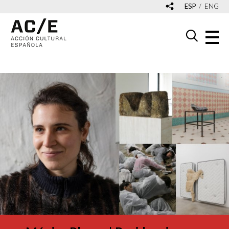
ESP
ENG