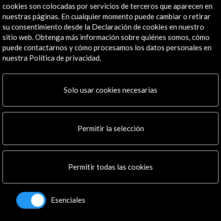
cookies son colocadas por servicios de terceros que aparecen en
Ver
nuestras páginas. En cualquier momento puede cambiar o retirar
su consentimiento desde la Declaración de cookies en nuestro
sitio web. Obtenga más información sobre quiénes somos, cómo
Línea de tiempo
puede contactarnos y cómo procesamos los datos personales en
nuestra Política de privacidad.
24 Sept - 17 Nov 2025
08 A
Convocatoria abierta
Solo usar cookies necesarias
Permitir la selección
Recibe las últimas NOVEDADES
Permitir todas las cookies
Suscríbete a nuestro boletín digital
Ver último boletín
Esenciales