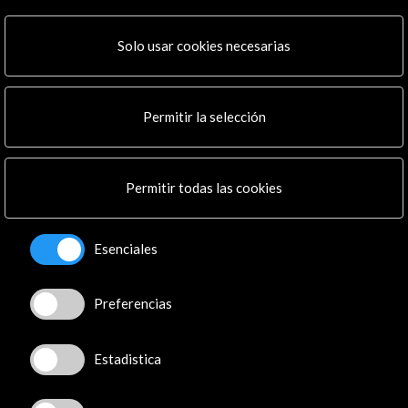
Explora
Institucional
Solo usar cookies necesarias
Actividades
Programa PICE
Residencias
Permitir la selección
Noticias
Multimedia
Cultura en Red
Permitir todas las cookies
Mapa Web
Boletín digital
Logo y crédito a AC/E
Esenciales
Conecta
Preferencias
X
(Twitter)
Instagram
Estadistica
LinkedIn
Facebook