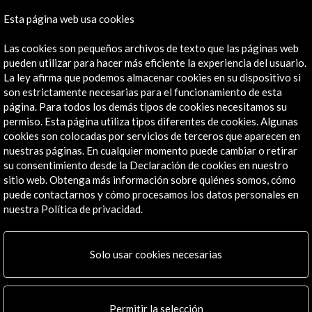
Contacta
Esta página web usa cookies
info@accioncultural.es
Las cookies son pequeños archivos de texto que las páginas web
+34 91 700 4000
pueden utilizar para hacer más eficiente la experiencia del usuario.
José Abascal, 4 - 4º
La ley afirma que podemos almacenar cookies en su dispositivo si
28003 Madrid, España
son estrictamente necesarias para el funcionamiento de esta
página. Para todos los demás tipos de cookies necesitamos su
Canales de contacto
permiso. Esta página utiliza tipos diferentes de cookies. Algunas
cookies son colocadas por servicios de terceros que aparecen en
Explora
nuestras páginas. En cualquier momento puede cambiar o retirar
su consentimiento desde la Declaración de cookies en nuestro
Institucional
sitio web. Obtenga más información sobre quiénes somos, cómo
Actividades
puede contactarnos y cómo procesamos los datos personales en
nuestra Política de privacidad.
Programa PICE
Residencias
Noticias
Solo usar cookies necesarias
Multimedia
Cultura en Red
Mapa Web
Permitir la selección