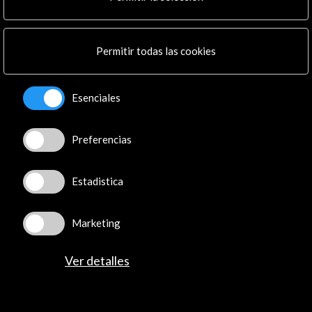
Boletín digital
Logo y crédito a AC/E
Permitir todas las cookies
Conecta
X
(Twitter)
Esenciales
Instagram
LinkedIn
Facebook
Preferencias
Youtube
Spotify
Estadistica
Flickr
TikTok
Marketing
Ver detalles
© Acción Cultural Española (AC/E) /
Política de
Privacidad y de Cookies