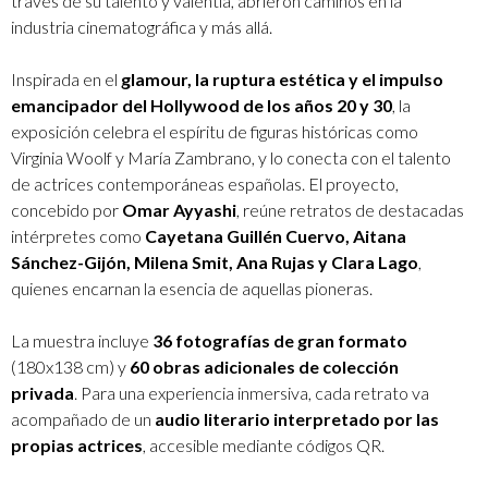
través de su talento y valentía, abrieron caminos en la
industria cinematográfica y más allá.
Inspirada en el
glamour, la ruptura estética y el impulso
emancipador del Hollywood de los años 20 y 30
, la
exposición celebra el espíritu de figuras históricas como
Virginia Woolf y María Zambrano, y lo conecta con el talento
de actrices contemporáneas españolas. El proyecto,
concebido por
Omar Ayyashi
, reúne retratos de destacadas
intérpretes como
Cayetana Guillén Cuervo, Aitana
Sánchez-Gijón, Milena Smit, Ana Rujas y Clara Lago
,
quienes encarnan la esencia de aquellas pioneras.
La muestra incluye
36 fotografías de gran formato
(180x138 cm) y
60 obras adicionales de colección
privada
. Para una experiencia inmersiva, cada retrato va
acompañado de un
audio literario interpretado por las
propias actrices
, accesible mediante códigos QR.