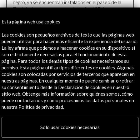
negro, ya se encuentran instalados en el paseo de la
Zurriola donde permanecerán hasta el 27 de
septiembre
Leer
Esta página web usa cookies
Las cookies son pequeños archivos de texto que las páginas web
pueden utilizar para hacer más eficiente la experiencia del usuario.
La ley afirma que podemos almacenar cookies en su dispositivo si
Línea de tiempo
son estrictamente necesarias para el funcionamiento de esta
página. Para todos los demás tipos de cookies necesitamos su
20 Sept - 28 Sept 2025
permiso. Esta página utiliza tipos diferentes de cookies. Algunas
Festival Internacional de Cine de San Sebastián
cookies son colocadas por servicios de terceros que aparecen en
San Sebastián, España
nuestras páginas. En cualquier momento puede cambiar o retirar
su consentimiento desde la Declaración de cookies en nuestro
sitio web. Obtenga más información sobre quiénes somos, cómo
puede contactarnos y cómo procesamos los datos personales en
nuestra Política de privacidad.
Recibe las últimas NOVEDADES
Solo usar cookies necesarias
Suscríbete a nuestro boletín digital
Ver último boletín