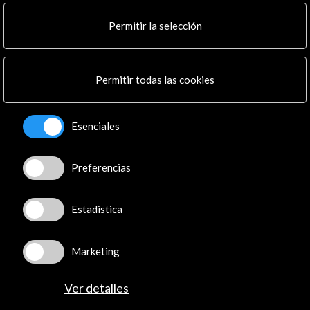
Permitir la selección
Permitir todas las cookies
Esenciales
ALERTAS
AC/E
Contacta
Preferencias
info@accioncultural.es
Estadistica
+34 91 700 4000
José Abascal, 4 - 4º
Marketing
28003 Madrid, España
Canales de contacto
Ver detalles