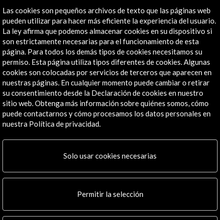
Las cookies son pequeños archivos de texto que las páginas web
pueden utilizar para hacer más eficiente la experiencia del usuario.
La ley afirma que podemos almacenar cookies en su dispositivo si
Manuel Jiménez Núñez estrena en La 2 de TVE
son estrictamente necesarias para el funcionamiento de esta
"Las Sinsombrero 3. Las Exiliadas"
página. Para todos los demás tipos de cookies necesitamos su
26 de febrero de 2021
permiso. Esta página utiliza tipos diferentes de cookies. Algunas
El próximo domingo 7 de marzo, a las 21.30 horas, La 2
cookies son colocadas por servicios de terceros que aparecen en
de TVE emitirá “Las Sinsombrero 3. Las Exiliadas”,
nuestras páginas. En cualquier momento puede cambiar o retirar
dentro del espacio “Imprescindibles”. Se trata del
su consentimiento desde la Declaración de cookies en nuestro
tercer documental del exitoso proyecto transmedia
sitio web. Obtenga más información sobre quiénes somos, cómo
Leer
coproducido por RTVE y la productora andaluza
puede contactarnos y cómo procesamos los datos personales en
Yolaperdono,
nuestra Política de privacidad.
Solo usar cookies necesarias
Línea de tiempo
07 de marzo de 2021
08 M
Estreno: La 2 de TVE
Permitir la selección
España