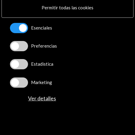
Permitir todas las cookies
Recibe las últimas NOVEDADES
Esenciales
Suscríbete a nuestro boletín digital
Ver último boletín
Preferencias
Estadistica
Marketing
Ver detalles
ALERTAS
AC/E
Contacta
info@accioncultural.es