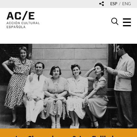
ESP
ENG