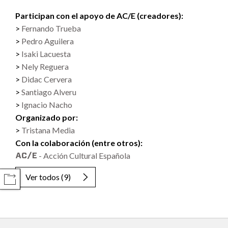
Participan con el apoyo de AC/E (creadores):
Fernando Trueba
Pedro Aguilera
Isaki Lacuesta
Nely Reguera
Didac Cervera
Santiago Alveru
Ignacio Nacho
Organizado por:
Tristana Media
Con la colaboración (entre otros):
- Acción Cultural Española
Ver todos
(9)
COMPARTIR