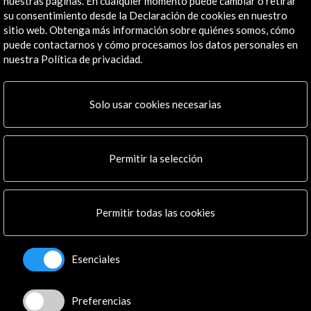
nuestras páginas. En cualquier momento puede cambiar o retirar
su consentimiento desde la Declaración de cookies en nuestro
sitio web. Obtenga más información sobre quiénes somos, cómo
puede contactarnos y cómo procesamos los datos personales en
nuestra Política de privacidad.
Solo usar cookies necesarias
ALERTAS
AC/E
Permitir la selección
Contacta
info@accioncultural.es
Permitir todas las cookies
+34 91 700 4000
José Abascal, 4 - 4º
Esenciales
28003 Madrid, España
Canales de contacto
Preferencias