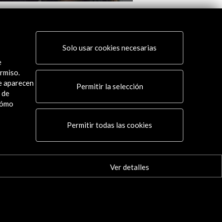
 Spanish Film Festival 2017
Cinemaspagna 2017. F
Español en Roma (10 
er
Solo usar cookies necesarias
Ver
e
rmiso.
ue aparecen
Permitir la selección
 de
cómo
Conecta
Permitir todas las cookies
X
(Twitter)
Instagram
Ver detalles
LinkedIn
Facebook
Youtube
Spotify
Flickr