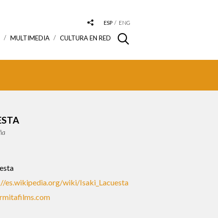
ESP
ENG
S
MULTIMEDIA
CULTURA EN RED
ESTA
ña
esta
://es.wikipedia.org/wiki/Isaki_Lacuesta
rmitafilms.com