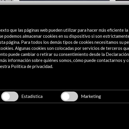
nal
Festival Internacional de Cine de Mar del
London
Plata 2018
V
Ver
exto que las páginas web pueden utilizar para hacer más eficiente la
 que podemos almacenar cookies en su dispositivo si son estrictament
sta página. Para todos los demás tipos de cookies necesitamos su pe
e cookies. Algunas cookies son colocadas por servicios de terceros q
nto puede cambiar o retirar su consentimiento desde la Declaración
a más información sobre quiénes somos, cómo puede contactarnos y 
stra Política de privacidad.
Explora
Institucional
Actividades
Estadistica
Marketing
Programa PICE
Residencias
Noticias
Multimedia
Cultura en Red