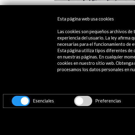
Viennale 2018, the Vienna Internatio
Film Festival
Esta página web usa cookies
Ver
Las cookies son pequeños archivos de t
experiencia del usuario. La ley afirma
necesarias para el funcionamiento de e
Esta página utiliza tipos diferentes d
en nuestras páginas. En cualquier mome
cookies en nuestro sitio web. Obteng
procesamos los datos personales en nue
Contacta
info@accioncultural.es
+34 91 700 4000
Esenciales
Preferencias
ALERTAS
AC/E
José Abascal, 4 - 4º
28003 Madrid, España
Canales de contacto