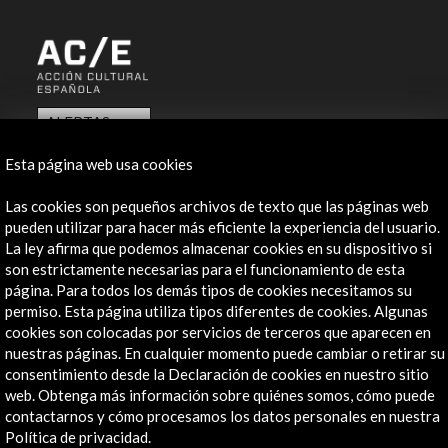
ALERTAS
AC/E
Esta página web usa cookies
Contacta
Las cookies son pequeños archivos de texto que las páginas web
info@accioncultural.es
pueden utilizar para hacer más eficiente la experiencia del usuario.
La ley afirma que podemos almacenar cookies en su dispositivo si
+34 91 700 4000
son estrictamente necesarias para el funcionamiento de esta
página. Para todos los demás tipos de cookies necesitamos su
José Abascal, 4 - 4º
permiso. Esta página utiliza tipos diferentes de cookies. Algunas
28003 Madrid, España
cookies son colocadas por servicios de terceros que aparecen en
Canales de contacto
nuestras páginas. En cualquier momento puede cambiar o retirar su
consentimiento desde la Declaración de cookies en nuestro sitio
Explora
web. Obtenga más información sobre quiénes somos, cómo puede
contactarnos y cómo procesamos los datos personales en nuestra
Institucional
Política de privacidad.