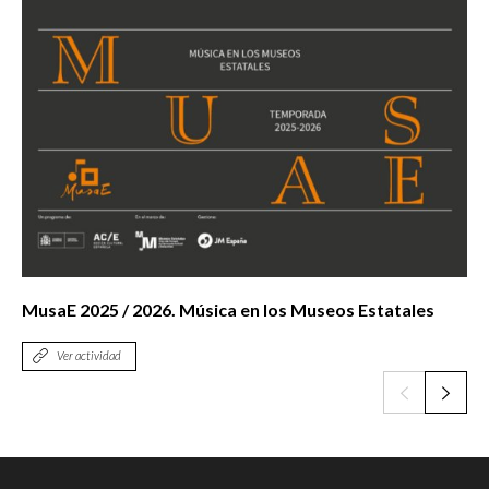
MusaE 2025 / 2026. Música en los Museos Estatales
Ver actividad