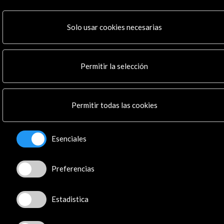
Actividades
Programa PICE
Solo usar cookies necesarias
Residencias
Noticias
Multimedia
Permitir la selección
Cultura en Red
Mapa Web
Boletín digital
Logo y crédito a AC/E
Permitir todas las cookies
Conecta
Esenciales
X
(Twitter)
Instagram
Preferencias
LinkedIn
Facebook
Estadistica
Youtube
Spotify