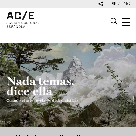
ESP
ENG