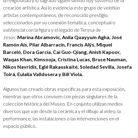
la religiosidad y lo sagrado siguen siendo hoy sustento de la
creación artística. Así lo evidencia este grupo de veintiún
artistas contemporáneos, de reconocido prestigio,
seleccionados por su conexión temática, conceptual o
existencial con la figura y el legado de Teresa de
Jesús:
Marina Abramovic, Anila Quayyum Agha, José
Ramón Ais, Pilar Albarracín, Francis Alÿs, Miquel
Barceló, Dora García, Cai Guo-Qiang, Anish Kapoor,
Waqas Khan, Kimsooja, Cristina Lucas, Bruce Nauman,
Nikos Navridis, Eglé Rakauskaité, Soledad Sevilla, Josefa
Tolrá, Eulalia Valldosera y Bill Viola.
Algunos han creado obras específicas para esta exposición,
mientras que otros conviven con piezas singulares de la
colección histórica del Museo. En conjunto utilizan medios
diversos que van desde la cerámica y el dibujo al video, la
performance, las instalaciones o las intervenciones en el
espacio público.