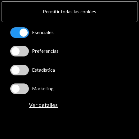
Permitir todas las cookies
Esenciales
Preferencias
Libros digitales
Estadistica
Nada temas, dice ella (eBook)
Tipo de publicación:
Catálogo de exposición
Marketing
Este catálogo incluye textos de Rosa Martínez, comisaria de
la exposición, Julia Kristeva y Giuliana di Febo que analizan la
Ver detalles
fuerza con que la espiritualidad, la religiosidad y lo sagrado
siguen siendo hoy sustento de la creación artística. Una
selección de impecables fotografías de las obras de los
veintiún artistas contemporáneos en exposiciónMarina