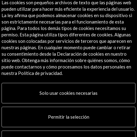
Las cookies son pequeños archivos de texto que las páginas web
pueden utilizar para hacer más eficiente la experiencia del usuario.
La ley afirma que podemos almacenar cookies en su dispositivo si
son estrictamente necesarias para el funcionamiento de esta
página. Para todos los demás tipos de cookies necesitamos su
permiso. Esta página utiliza tipos diferentes de cookies. Algunas
cookies son colocadas por servicios de terceros que aparecen en
ALERTAS
nuestras páginas. En cualquier momento puede cambiar o retirar
AC/E
su consentimiento desde la Declaración de cookies en nuestro
sitio web. Obtenga más información sobre quiénes somos, cómo
Contacta
puede contactarnos y cómo procesamos los datos personales en
nuestra Política de privacidad.
info@accioncultural.es
+34 91 700 4000
Solo usar cookies necesarias
José Abascal, 4 - 4º
28003 Madrid, España
Canales de contacto
Permitir la selección
Explora