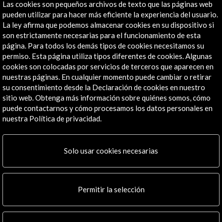
Las cookies son pequeños archivos de texto que las páginas web
pueden utilizar para hacer más eficiente la experiencia del usuario.
La ley afirma que podemos almacenar cookies en su dispositivo si
son estrictamente necesarias para el funcionamiento de esta
página. Para todos los demás tipos de cookies necesitamos su
permiso. Esta página utiliza tipos diferentes de cookies. Algunas
cookies son colocadas por servicios de terceros que aparecen en
ALERTAS
nuestras páginas. En cualquier momento puede cambiar o retirar
AC/E
su consentimiento desde la Declaración de cookies en nuestro
sitio web. Obtenga más información sobre quiénes somos, cómo
Contacta
puede contactarnos y cómo procesamos los datos personales en
nuestra Política de privacidad.
info@accioncultural.es
+34 91 700 4000
Solo usar cookies necesarias
José Abascal, 4 - 4º
28003 Madrid, España
Canales de contacto
Permitir la selección
Explora