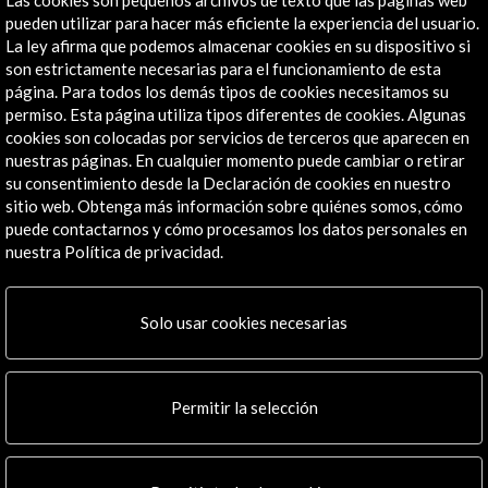
pueden utilizar para hacer más eficiente la experiencia del usuario.
La ley afirma que podemos almacenar cookies en su dispositivo si
son estrictamente necesarias para el funcionamiento de esta
página. Para todos los demás tipos de cookies necesitamos su
Pabellón de España. 56ª Bienal de Venecia 2015
permiso. Esta página utiliza tipos diferentes de cookies. Algunas
cookies son colocadas por servicios de terceros que aparecen en
nuestras páginas. En cualquier momento puede cambiar o retirar
Ver actividad
su consentimiento desde la Declaración de cookies en nuestro
sitio web. Obtenga más información sobre quiénes somos, cómo
puede contactarnos y cómo procesamos los datos personales en
nuestra Política de privacidad.
Línea de tiempo
Solo usar cookies necesarias
08 de mayo de 2015
La Biennale di Venezia
Permitir la selección
Venecia, Italia