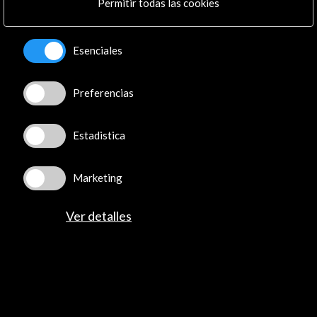
Permitir todas las cookies
Recibe las últimas NOVEDADES
Esenciales
Suscríbete a nuestro boletín digital
Ver último boletín
Preferencias
Estadistica
Marketing
Ver detalles
ALERTAS
AC/E
Contacta
info@accioncultural.es
+34 91 700 4000