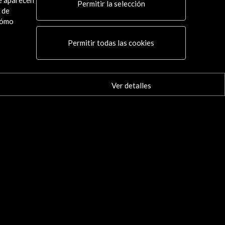
ue aparecen
Permitir la selección
 de
cómo
Permitir todas las cookies
Ver detalles
Conecta
X
(Twitter)
Instagram
LinkedIn
Facebook
Youtube
Spotify