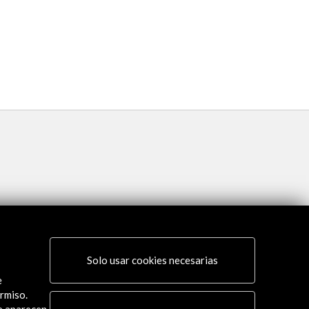
Teresa Solar - INDEX
Ver
Solo usar cookies necesarias
e
rmiso.