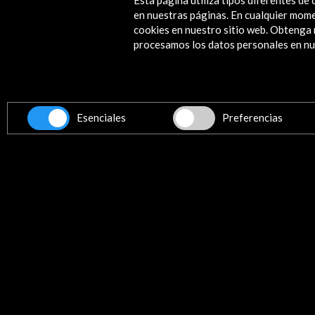
Esta página utiliza tipos diferentes d
en nuestras páginas. En cualquier mome
cookies en nuestro sitio web. Obteng
procesamos los datos personales en nue
Recibe las últimas NOVE
Esenciales
Preferencias
Suscríbete a nuestro boletín digital
Contacta
info@accioncultural.es
+34 91 700 4000
ALERTAS
AC/E
José Abascal, 4 - 4º
28003 Madrid, España
Canales de contacto