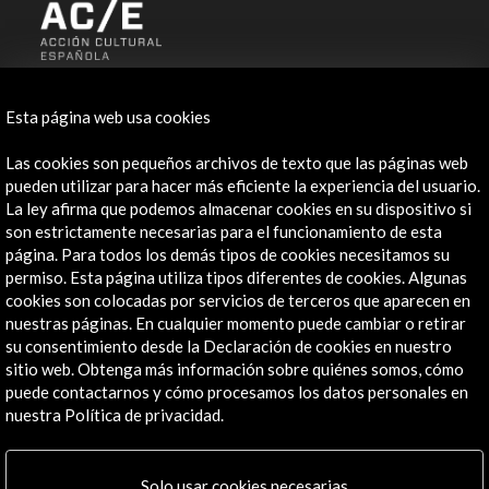
ALERTAS
AC/E
Esta página web usa cookies
Contacta
Las cookies son pequeños archivos de texto que las páginas web
pueden utilizar para hacer más eficiente la experiencia del usuario.
info@accioncultural.es
La ley afirma que podemos almacenar cookies en su dispositivo si
son estrictamente necesarias para el funcionamiento de esta
+34 91 700 4000
página. Para todos los demás tipos de cookies necesitamos su
permiso. Esta página utiliza tipos diferentes de cookies. Algunas
José Abascal, 4 - 4º
cookies son colocadas por servicios de terceros que aparecen en
28003 Madrid, España
nuestras páginas. En cualquier momento puede cambiar o retirar
Canales de contacto
su consentimiento desde la Declaración de cookies en nuestro
sitio web. Obtenga más información sobre quiénes somos, cómo
Explora
puede contactarnos y cómo procesamos los datos personales en
nuestra Política de privacidad.
Institucional
Actividades
Solo usar cookies necesarias