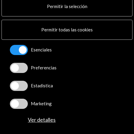
Línea de tiempo
Permitir la selección
23 Abr - 27 Nov 2022
La Biennale di Venezia
Venecia, Italia
Permitir todas las cookies
Esenciales
Recibe las últimas NOVEDADES
Preferencias
Suscríbete a nuestro boletín digital
Ver último boletín
Estadistica
Marketing
Ver detalles