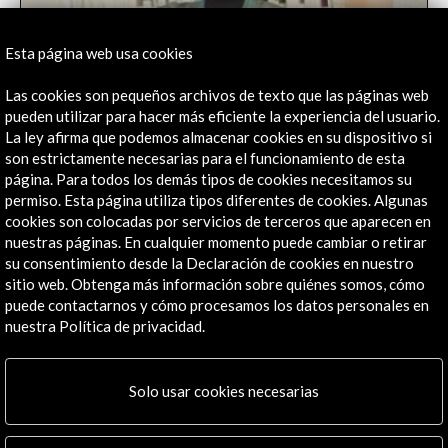
Esta página web usa cookies
Las cookies son pequeños archivos de texto que las páginas web
pueden utilizar para hacer más eficiente la experiencia del usuario.
La ley afirma que podemos almacenar cookies en su dispositivo si
son estrictamente necesarias para el funcionamiento de esta
Bea Espejo, June Crespo y Teresa Solar: hablan
página. Para todos los demás tipos de cookies necesitamos su
las tres españolas invitadas a llevar sus
permiso. Esta página utiliza tipos diferentes de cookies. Algunas
propuestas a la Bienal de Venecia | EL PAÍS
cookies son colocadas por servicios de terceros que aparecen en
18 de abril de 2022
nuestras páginas. En cualquier momento puede cambiar o retirar
su consentimiento desde la Declaración de cookies en nuestro
No es habitual que en la Bienal de Venecia,
sitio web. Obtenga más información sobre quiénes somos, cómo
posiblemente el principal evento internacional del
puede contactarnos y cómo procesamos los datos personales en
arte contemporáneo, abunden los nombres
nuestra Política de privacidad.
españoles. Pero
Leer
Solo usar cookies necesarias