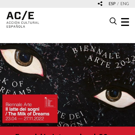
ESP
ENG