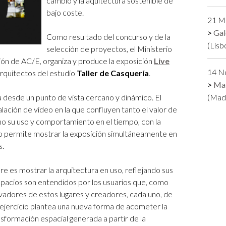
cambio y la aquitectura sostenible de
bajo coste.
21 Ma
Gal
Como resultado del concurso y de la
(Lisb
selección de proyectos, el Ministerio
ión de AC/E, organiza y produce la exposición
Live
14 N
arquitectos del estudio
Taller de Casquería
.
Ma
a desde un punto de vista cercano y dinámico. El
(Madr
alación de vídeo en la que confluyen tanto el valor de
o su uso y comportamiento en el tiempo, con la
eño permite mostrar la exposición simultáneamente en
s.
re es mostrar la arquitectura en uso, reflejando sus
espacios son entendidos por los usuarios que, como
ivadores de estos lugares y creadores, cada uno, de
 ejercicio plantea una nueva forma de acometer la
sformación espacial generada a partir de la