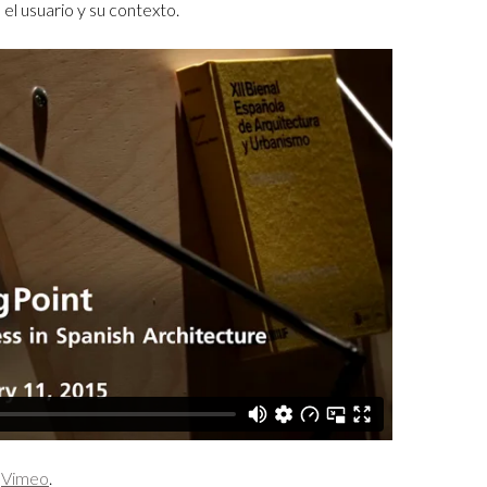
 el usuario y su contexto.
n
Vimeo
.