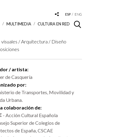
ESP
ENG
S
MULTIMEDIA
CULTURA EN RED
 visuales / Arquitectura / Diseño
osiciones
or / artista:
ler de Casquería
nizado por:
isterio de Transportes, Movilidad y
da Urbana.
la colaboración de:
- Acción Cultural Española
sejo Superior de Colegios de
itectos de España, CSCAE