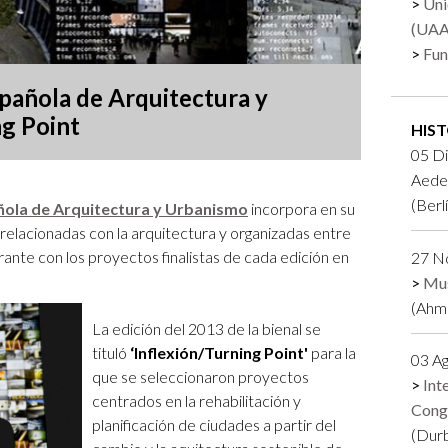
Uni
Logos y crédito a AC/E
(UA
Fun
Contacto
spañola de Arquitectura y
g Point
HIS
05 Di
Aede
(Berl
ñola de Arquitectura y Urbanismo
incorpora en su
elacionadas con la arquitectura y organizadas entre
erante con los proyectos finalistas de cada edición en
27 No
Mus
(Ahm
La edición del 2013 de la bienal se
tituló
‘Inflexión/Turning Point'
para la
03 Ag
que se seleccionaron proyectos
Int
centrados en la rehabilitación y
Cong
planificación de ciudades a partir del
(Durb