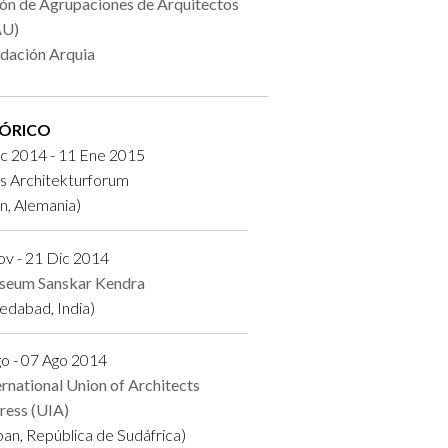
ón de Agrupaciones de Arquitectos
AU)
dación Arquia
TÓRICO
c 2014 - 11 Ene 2015
s Architekturforum
ín, Alemania)
v - 21 Dic 2014
eum Sanskar Kendra
edabad, India)
o - 07 Ago 2014
ernational Union of Architects
ress (UIA)
an, República de Sudáfrica)