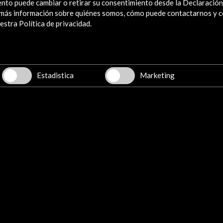
nto puede cambiar o retirar su consentimiento desde la Declaración
R GALERÍA SIGUIENTE
a más información sobre quiénes somos, cómo puede contactarnos y 
stra Política de privacidad.
Folleto Berlín (2.24 
Descargar
Estadistica
Marketing
Live Architecture: Los espacios más
Acce
representativos de la bienal (Vimeo)
Ver
er de
UIA Durban
Ver