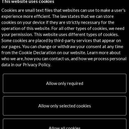
This website uses cookies
Cookies are small text files that websites can use to make a user's
experience more efficient. The law states that we can store
cookies on your device if they are strictly necessary for the
operation of this website. For all other types of cookies, we need
your permission. This website uses different types of cookies.
Some cookies are placed by third-party services that appear on
our pages. You can change or withdraw your consent at any time
from the Cookie Declaration on our website. Learn more about
who we are, how you can contact us, and how we process personal
data in our Privacy Policy.
Musae. Música en los museos estatales
View Activity
Allow only required
Timeline
Allow only selected cookies
01 october 2016
09 o
Iglesia de Santa María de la Asunción (Arnuero)
Allow all cookies