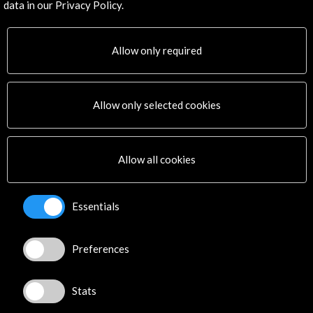
data in our Privacy Policy.
Allow only required
Allow only selected cookies
ALERTAS
AC/E
Contact
Allow all cookies
info@accioncultural.es
+34 91 700 4000
Essentials
José Abascal, 4 - 4º
28003 Madrid, Spain
Preferences
Contact Directory
Stats
Explore