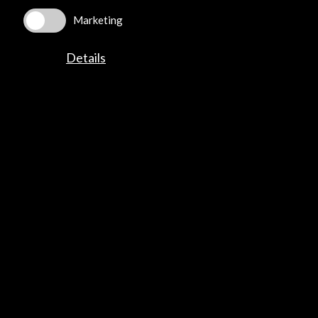
Corporate
Marketing
Activities
PICE Programme
Details
Residencies
News
Cultural Network
Multimedia
Sitemap
Newsletter
Logo and credit for AC/E
Connect
X
(Twitter)
Instagram
LinkedIn
Facebook
Youtube