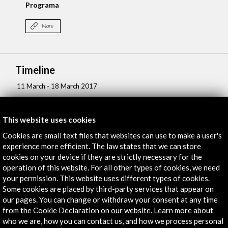
Programa
More
Timeline
11 March - 18 March 2017
Cine Oasis
Pinamar, ARGENTINA
This website uses cookies
Cookies are small text files that websites can use to make a user's
experience more efficient. The law states that we can store
cookies on your device if they are strictly necessary for the
operation of this website. For all other types of cookies, we need
your permission. This website uses different types of cookies.
Get the latest NEWS
Some cookies are placed by third-party services that appear on
our pages. You can change or withdraw your consent at any time
Subscribe to our Newsletter
View latest Newsletter
from the Cookie Declaration on our website. Learn more about
who we are, how you can contact us, and how we process personal