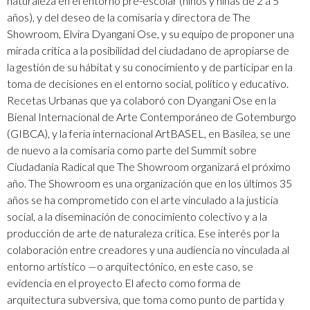
naturaleza en el entorno pre-escolar (niños y niñas de 2 a 5
años), y del deseo de la comisaria y directora de The
Showroom, Elvira Dyangani Ose, y su equipo de proponer una
mirada crítica a la posibilidad del ciudadano de apropiarse de
la gestión de su hábitat y su conocimiento y de participar en la
toma de decisiones en el entorno social, político y educativo.
Recetas Urbanas que ya colaboró con Dyangani Ose en la
Bienal Internacional de Arte Contemporáneo de Gotemburgo
(GIBCA), y la feria internacional ArtBASEL, en Basilea, se une
de nuevo a la comisaria como parte del Summit sobre
Ciudadanía Radical que The Showroom organizará el próximo
año. The Showroom es una organización que en los últimos 35
años se ha comprometido con el arte vinculado a la justicia
social, a la diseminación de conocimiento colectivo y a la
producción de arte de naturaleza crítica. Ese interés por la
colaboración entre creadores y una audiencia no vinculada al
entorno artístico —o arquitectónico, en este caso, se
evidencia en el proyecto El afecto como forma de
arquitectura subversiva, que toma como punto de partida y