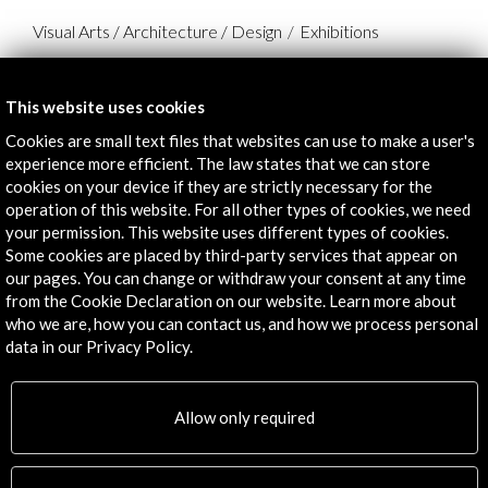
Visual Arts / Architecture / Design
Exhibitions
Creators:
This website uses cookies
Santiago Cirugeda
Cookies are small text files that websites can use to make a user's
Recetas Urbanas
experience more efficient. The law states that we can store
Organised by:
cookies on your device if they are strictly necessary for the
operation of this website. For all other types of cookies, we need
The Showroom
your permission. This website uses different types of cookies.
With the collaboration (among others):
Some cookies are placed by third-party services that appear on
- Acción Cultural Española
our pages. You can change or withdraw your consent at any time
from the Cookie Declaration on our website. Learn more about
who we are, how you can contact us, and how we process personal
data in our Privacy Policy.
Links
Allow only required
The Showroom
More