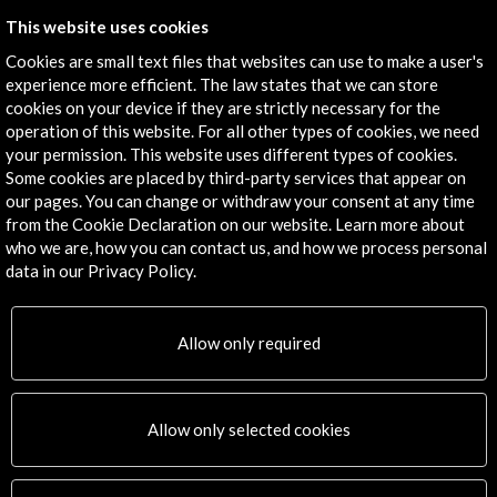
Get the latest NEWS
This website uses cookies
Cookies are small text files that websites can use to make a user's
Subscribe to our Newsletter
View latest Newsletter
experience more efficient. The law states that we can store
cookies on your device if they are strictly necessary for the
operation of this website. For all other types of cookies, we need
your permission. This website uses different types of cookies.
Some cookies are placed by third-party services that appear on
our pages. You can change or withdraw your consent at any time
from the Cookie Declaration on our website. Learn more about
who we are, how you can contact us, and how we process personal
data in our Privacy Policy.
ALERTAS
AC/E
Contact
Allow only required
info@accioncultural.es
Allow only selected cookies
+34 91 700 4000
José Abascal, 4 - 4º
28003 Madrid, Spain