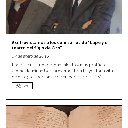
#Entrevistamos a los comisarios de "Lope y el
teatro del Siglo de Oro"
07 de enero de 2019
Lope fue un autor de gran talento y muy prolífico,
¿cómo definirían Uds. brevemente la trayectoria vital
de este gran personaje de nuestras letras? GV
- Lope fue un animal literario como pocos otros ofrece
Leer
la literatura española ni la universal. Vivió la literatura
en todas sus bazas y literaturizó su vida. Los
contemporáneos se lo recompensaron erigiéndole en
uno de los escritores más famosos y populares en vida
que se conocen. “Es de Lope” se convirtió en
expresión para superlativizar no solo el valor de una
obra literaria sino de cualquier cosa a la que se