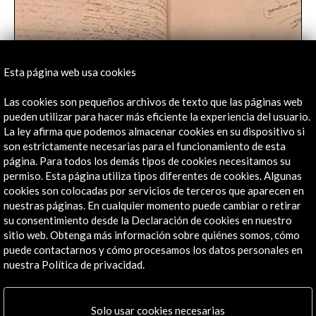
aplicara; expresión que, por cierto, surgió fuera de
nuestro territorio, lo que nos da también idea de
Esta página web usa cookies
Las cookies son pequeños archivos de texto que las páginas web
pueden utilizar para hacer más eficiente la experiencia del usuario.
La ley afirma que podemos almacenar cookies en su dispositivo si
Lope de Vega y el teatro del Siglo de Oro en la
son estrictamente necesarias para el funcionamiento de esta
Biblioteca Nacional Española |Muy historia
página. Para todos los demás tipos de cookies necesitamos su
permiso. Esta página utiliza tipos diferentes de cookies. Algunas
19 de diciembre de 2018
cookies son colocadas por servicios de terceros que aparecen en
La Biblioteca Nacional de España y Acción cultural
nuestras páginas. En cualquier momento puede cambiar o retirar
Española, con la colaboración del Instituto Nacional
su consentimiento desde la Declaración de cookies en nuestro
de las Artes Escénicas y de la Música, inauguran la
sitio web. Obtenga más información sobre quiénes somos, cómo
exposición Lope y el Teatro del Siglo de Oro.
puede contactarnos y cómo procesamos los datos personales en
Leer
nuestra Política de privacidad.
Solo usar cookies necesarias