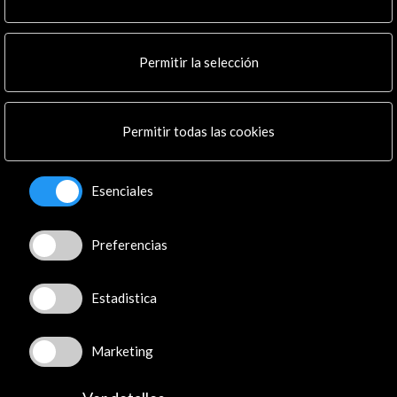
Permitir la selección
Permitir todas las cookies
Esenciales
La BNE custodia el legado del teatro del Siglo de
Preferencias
Oro | RNE
17 de diciembre de 2018
Estadistica
Podcast del programa "Punto de enlace" de Radio
Exterior de España del 14 de diciembre de 2018 en el
que participan los comisarios de la exposición "Lope y
Marketing
el teatro del Silgo de Oro" Ramón Valdés y Germán
Leer
Vega. El teatro del Siglo de Oro constituye uno de los
capítulos más destacados del pasado cultural español