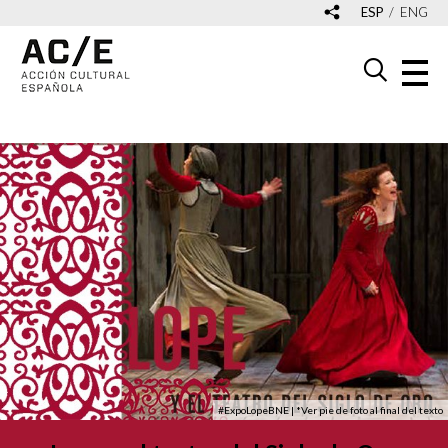
ESP
ENG
#ExpoLopeBNE
| *Ver pie de foto al final del texto