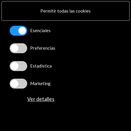
Permitir todas las cookies
Tapas. Spanish Design for Food
Ver actividad
Esenciales
Preferencias
Línea de tiempo
Estadistica
12 Nov - 15 Nov 2013
Embajada de España en Japón
Marketing
Tokio, Japón
Ver detalles
Recibe las últimas NOVEDADES